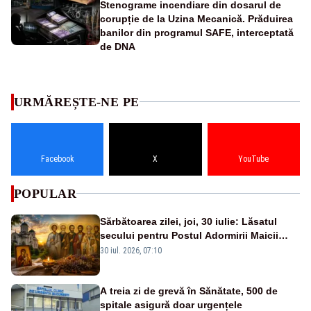
Stenograme incendiare din dosarul de
corupție de la Uzina Mecanică. Prăduirea
banilor din programul SAFE, interceptată
de DNA
URMĂREȘTE-NE PE
Facebook
X
YouTube
POPULAR
Sărbătoarea zilei, joi, 30 iulie: Lăsatul
secului pentru Postul Adormirii Maicii
Domnului și Sfântul Valentin
30 iul. 2026, 07:10
A treia zi de grevă în Sănătate, 500 de
spitale asigură doar urgențele