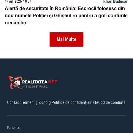
17 iul. 2026, 10:57
Iulian Budusan
Alertă de securitate în România: Escrocii folosesc din
nou numele Poliției și Ghișeul.ro pentru a goli conturile
românilor
Mai Multe
Contact
Termeni și condiții
Politică de confidențialitate
Cod de conduită
Parteneri: