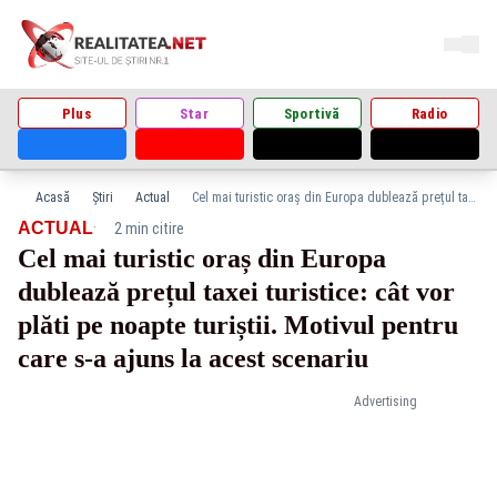
Plus
Star
Sportivă
Radio
Acasă
Știri
Actual
Cel mai turistic oraș din Europa dublează prețul taxei turistice: cât vor plăti pe noapte turiștii. Motivul pentru care s-a ajuns la acest scenariu
·
ACTUAL
2 min citire
Cel mai turistic oraș din Europa
dublează prețul taxei turistice: cât vor
plăti pe noapte turiștii. Motivul pentru
care s-a ajuns la acest scenariu
Advertising