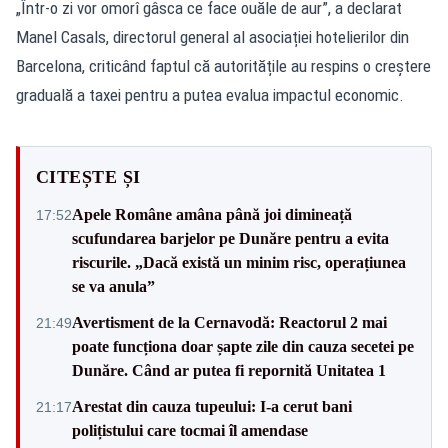
„Într-o zi vor omorî gâsca ce face ouăle de aur”, a declarat
Manel Casals, directorul general al asociației hotelierilor din
Barcelona, criticând faptul că autoritățile au respins o creștere
graduală a taxei pentru a putea evalua impactul economic.
CITEȘTE ȘI
Apele Române amâna până joi dimineață
17:52
scufundarea barjelor pe Dunăre pentru a evita
riscurile. „Dacă există un minim risc, operațiunea
se va anula”
Avertisment de la Cernavodă: Reactorul 2 mai
21:49
poate funcționa doar șapte zile din cauza secetei pe
Dunăre. Când ar putea fi repornită Unitatea 1
Arestat din cauza tupeului: I-a cerut bani
21:17
polițistului care tocmai îl amendase