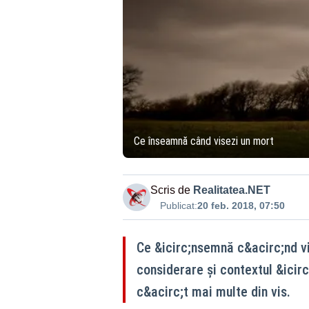
Ce înseamnă când visezi un mort
Scris de
Realitatea.NET
Publicat:
20 feb. 2018, 07:50
Ce &icirc;nsemnă c&acirc;nd vis
considerare şi contextul &icirc
c&acirc;t mai multe din vis.