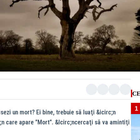
CE
1
ezi un mort? Ei bine, trebuie să luaţi &icirc;n
;n care apare "Mort". &Icirc;ncercaţi să va amintiţi