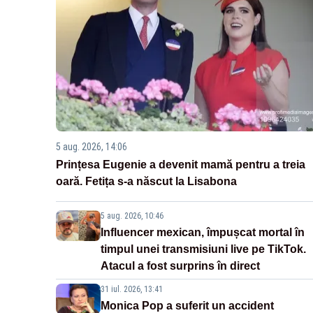
5 aug. 2026, 14:06
Prințesa Eugenie a devenit mamă pentru a treia
oară. Fetița s-a născut la Lisabona
5 aug. 2026, 10:46
Influencer mexican, împușcat mortal în
timpul unei transmisiuni live pe TikTok.
Atacul a fost surprins în direct
31 iul. 2026, 13:41
Monica Pop a suferit un accident