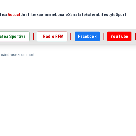
tica
Actual
Justitie
Economie
Locale
Sanatate
Extern
Lifestyle
Sport
atea Sportivă
Radio RFM
Facebook
YouTube
când visezi un mort