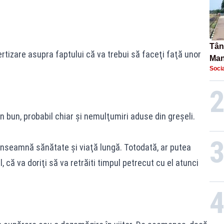
Tână
ertizare asupra faptului că va trebui să faceţi faţă unor
Man
Socia
urec
 bun, probabil chiar şi nemulţumiri aduse din greşeli.
 înseamnă sănătate şi viaţă lungă. Totodată, ar putea
, că va doriţi să va retrăiti timpul petrecut cu el atunci