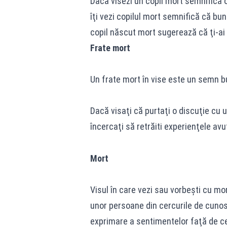
Dacă visezi un copil mort semnifică 
îţi vezi copilul mort semnifică că bu
copil născut mort sugerează că ţi-ai 
Frate mort
Un frate mort în vise este un semn b
Dacă visaţi că purtaţi o discuţie cu
încercaţi să retrăiti experienţele avu
Mort
Visul în care vezi sau vorbeşti cu mo
unor persoane din cercurile de cunos
exprimare a sentimentelor faţă de cei