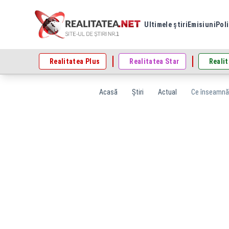
Ultimele știri
Emisiuni
Poli
Realitatea Plus
Realitatea Star
Realit
Acasă
Știri
Actual
Ce înseamnă 