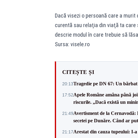
Dacă visezi o persoană care a murit c
curentă sau relaţia din viaţă ta care
descrie modul în care trebuie să lăsa
Sursa: visele.ro
CITEȘTE ȘI
Tragedie pe DN 67: Un bărbat d
20:13
Apele Române amâna până joi d
17:52
riscurile. „Dacă există un mini
Avertisment de la Cernavodă: R
21:49
secetei pe Dunăre. Când ar put
Arestat din cauza tupeului: I-a
21:17