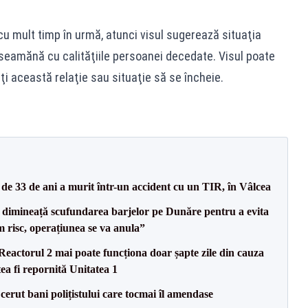
u mult timp în urmă, atunci visul sugerează situaţia
 seamănă cu calităţiile persoanei decedate. Visul poate
ţi această relaţie sau situaţie să se încheie.
e 33 de ani a murit într-un accident cu un TIR, în Vâlcea
imineață scufundarea barjelor pe Dunăre pentru a evita
m risc, operațiunea se va anula”
eactorul 2 mai poate funcționa doar șapte zile din cauza
ea fi repornită Unitatea 1
 cerut bani polițistului care tocmai îl amendase