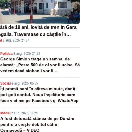
ră de 19 ani, lovită de tren în Gara
galia. Traversase cu căștile în
l
·
8 aug. 2026, 21:37
hi liniile printr-un loc nepermis
2
Politica
-
8 aug. 2026, 21:52
George Simion trage un semnal de
alarmă: „Peste 500 de oi vor fi ucise. Să
vedem dacă ciobanii vor fi
despăgubiți”
3
Social
-
2 aug. 2026, 06:55
Îți promit bani în câteva minute, dar îți
pot goli contul. Noua înșelătorie care
face victime pe Facebook și WhatsApp
4
Mediu
-
2 aug. 2026, 12:29
A fost detonată stânca de pe Dunăre
pentru a crește debitul către
Cernavodă – VIDEO