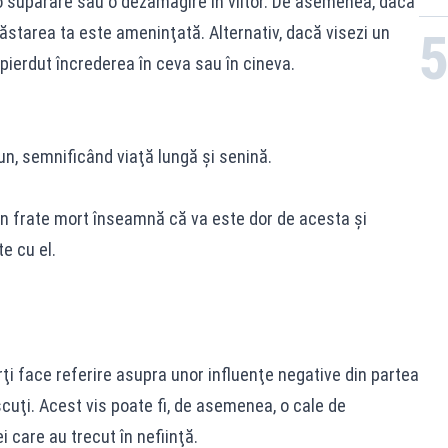
o supărare sau o dezamăgire în viitor. De asemenea, dacă
năstarea ta este ameninţată. Alternativ, dacă visezi un
pierdut încrederea în ceva sau în cineva.
un, semnificând viaţă lungă şi senină.
 un frate mort înseamnă că va este dor de acesta şi
te cu el.
rţi face referire asupra unor influenţe negative din partea
cuţi. Acest vis poate fi, de asemenea, o cale de
 care au trecut în nefiinţă.