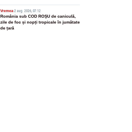
5
Vremea
-
2 aug. 2026, 07:12
România sub COD ROȘU de caniculă,
zile de foc și nopți tropicale în jumătate
de țară