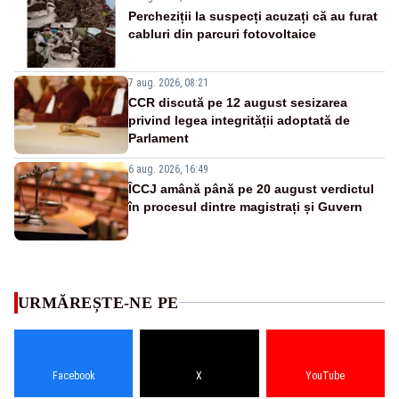
Percheziții la suspecți acuzați că au furat
cabluri din parcuri fotovoltaice
7 aug. 2026, 08:21
CCR discută pe 12 august sesizarea
privind legea integrității adoptată de
Parlament
6 aug. 2026, 16:49
ÎCCJ amână până pe 20 august verdictul
în procesul dintre magistrați și Guvern
URMĂREȘTE-NE PE
Facebook
X
YouTube