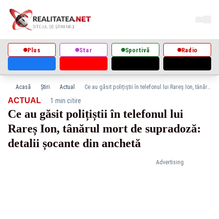
Plus
Star
Sportivă
Radio
Acasă
Știri
Actual
Ce au găsit polițiștii în telefonul lui Rareș Ion, tânărul mort de supradoză: detalii șocante din anchetă
·
ACTUAL
1 min citire
Ce au găsit polițiștii în telefonul lui
Rareș Ion, tânărul mort de supradoză:
detalii șocante din anchetă
Advertising