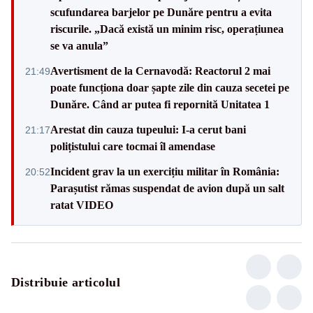
scufundarea barjelor pe Dunăre pentru a evita
riscurile. „Dacă există un minim risc, operațiunea
se va anula”
Avertisment de la Cernavodă: Reactorul 2 mai
21:49
poate funcționa doar șapte zile din cauza secetei pe
Dunăre. Când ar putea fi repornită Unitatea 1
Arestat din cauza tupeului: I-a cerut bani
21:17
polițistului care tocmai îl amendase
Incident grav la un exercițiu militar în România:
20:52
Parașutist rămas suspendat de avion după un salt
ratat VIDEO
Distribuie articolul