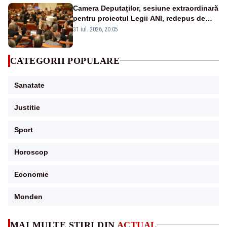
Camera Deputaților, sesiune extraordinară
pentru proiectul Legii ANI, redepus de
PNL și USR
31 iul. 2026, 20:05
CATEGORII POPULARE
Sanatate
Justitie
Sport
Horoscop
Economie
Monden
MAI MULTE ȘTIRI DIN
ACTUAL