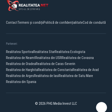
Contact
Termeni și condiții
Politică de confidențialitate
Cod de conduită
Parteneri:
Realitatea Sportiva
Realitatea Star
Realitatea Ecologista
Realitatea de Neamt
Realitatea din USR
Realitatea de Covasna
Realitatea de Oradea
Realitatea de Caras-Severin
Realitatea de Harghita
Realitatea de Constanta
Realitatea de Arad
Realitatea de Arges
Realitatea de Iasi
Realitatea de Satu Mare
Realitatea din Spania
© 2026 PHG Media Invest LLC
Facebook
YouTube
X
TikTok