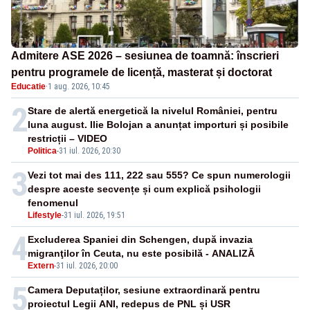
Admitere ASE 2026 – sesiunea de toamnă: înscrieri
pentru programele de licență, masterat și doctorat
Educatie
·
1 aug. 2026, 10:45
2
Stare de alertă energetică la nivelul României, pentru
luna august. Ilie Bolojan a anunțat importuri și posibile
restricții – VIDEO
Politica
-
31 iul. 2026, 20:30
3
Vezi tot mai des 111, 222 sau 555? Ce spun numerologii
despre aceste secvențe și cum explică psihologii
fenomenul
Lifestyle
-
31 iul. 2026, 19:51
4
Excluderea Spaniei din Schengen, după invazia
migranţilor în Ceuta, nu este posibilă - ANALIZĂ
Extern
-
31 iul. 2026, 20:00
5
Camera Deputaților, sesiune extraordinară pentru
proiectul Legii ANI, redepus de PNL și USR