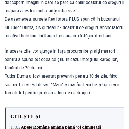
descoperit imagini în care se pare că chiar dealerul de droguri îi
prepara acestuia substanțe interzise.
De asemenea, sursele Realitatea PLUS spun că în buzunarul
lui Tudor Duma, zis și "Maru" - dealerul de droguri, anchetatorii
au găsit buletinul lui Rareș Ion care era înfășurat în bani.
În aceste zile, vor ajunge în fața procurorilor și alți martori
pentru a spune tot ceea ce știu în cazul morții lui Rareș Ion,
tânărul de 20 de ani.
Tudor Duma a fost arestat preventiv pentru 30 de zile, fiind
suspect în acest dosar. "Maru" a mai fost anchetat și în anii
trecuți tot pentru probleme legate de droguri.
CITEȘTE ȘI
Apele Române amâna până joi dimineață
17:52