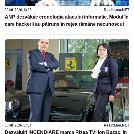
30 iul. 2026, 13:33
Realitatea.NET
ANP dezvăluie cronologia atacului informatic. Modul în
care hackerii au pătruns în rețea rămâne necunoscut
30 iul. 2026, 07:51
Realitatea.NET
Dezvăluiri INCENDIARE marca Rizea TV: Ion Bazac, în