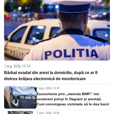
7 aug. 2026, 15:34
Bărbat evadat din arest la domiciliu, după ce ar fi
distrus brățara electronică de monitorizare
7 aug. 2026, 13:39
Escrocherie prin „metoda BNR”: trei
ucraineni prinși în flagrant și arestați.
Cum convingeau victimele să le dea banii
7 aug. 2026, 10:58