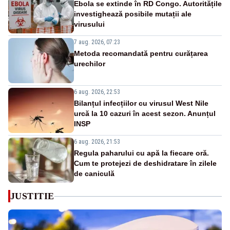
Ebola se extinde în RD Congo. Autoritățile
investighează posibile mutații ale
virusului
7 aug. 2026, 07:23
Metoda recomandată pentru curățarea
urechilor
6 aug. 2026, 22:53
Bilanțul infecțiilor cu virusul West Nile
urcă la 10 cazuri în acest sezon. Anunțul
INSP
6 aug. 2026, 21:53
Regula paharului cu apă la fiecare oră.
Cum te protejezi de deshidratare în zilele
de caniculă
JUSTITIE