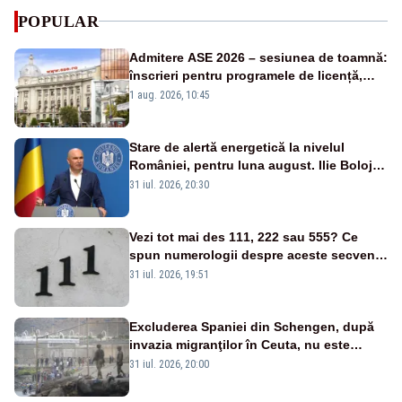
POPULAR
Admitere ASE 2026 – sesiunea de toamnă:
înscrieri pentru programele de licență,
masterat și doctorat
1 aug. 2026, 10:45
Stare de alertă energetică la nivelul
României, pentru luna august. Ilie Bolojan
a anunțat importuri și posibile restricții –
31 iul. 2026, 20:30
VIDEO
Vezi tot mai des 111, 222 sau 555? Ce
spun numerologii despre aceste secvențe
și cum explică psihologii fenomenul
31 iul. 2026, 19:51
Excluderea Spaniei din Schengen, după
invazia migranţilor în Ceuta, nu este
posibilă - ANALIZĂ
31 iul. 2026, 20:00