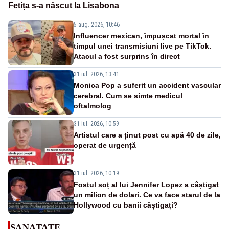
Fetița s-a născut la Lisabona
5 aug. 2026, 10:46
Influencer mexican, împușcat mortal în
timpul unei transmisiuni live pe TikTok.
Atacul a fost surprins în direct
31 iul. 2026, 13:41
Monica Pop a suferit un accident vascular
cerebral. Cum se simte medicul
oftalmolog
31 iul. 2026, 10:59
Artistul care a ținut post cu apă 40 de zile,
operat de urgență
31 iul. 2026, 10:19
Fostul soț al lui Jennifer Lopez a câștigat
un milion de dolari. Ce va face starul de la
Hollywood cu banii câștigați?
SANATATE