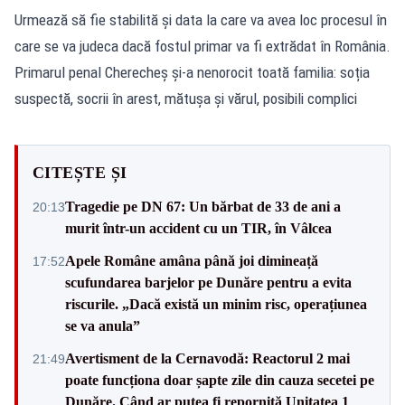
Urmează să fie stabilită și data la care va avea loc procesul în
care se va judeca dacă fostul primar va fi extrădat în România.
Primarul penal Cherecheș și-a nenorocit toată familia: soția
suspectă, socrii în arest, mătușa și vărul, posibili complici
CITEȘTE ȘI
Tragedie pe DN 67: Un bărbat de 33 de ani a
20:13
murit într-un accident cu un TIR, în Vâlcea
Apele Române amâna până joi dimineață
17:52
scufundarea barjelor pe Dunăre pentru a evita
riscurile. „Dacă există un minim risc, operațiunea
se va anula”
Avertisment de la Cernavodă: Reactorul 2 mai
21:49
poate funcționa doar șapte zile din cauza secetei pe
Dunăre. Când ar putea fi repornită Unitatea 1