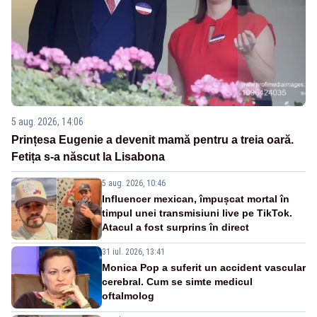
5 aug. 2026, 14:06
Prințesa Eugenie a devenit mamă pentru a treia oară.
Fetița s-a născut la Lisabona
5 aug. 2026, 10:46
Influencer mexican, împușcat mortal în
timpul unei transmisiuni live pe TikTok.
Atacul a fost surprins în direct
31 iul. 2026, 13:41
Monica Pop a suferit un accident vascular
cerebral. Cum se simte medicul
oftalmolog