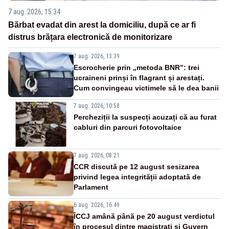
7 aug. 2026, 15:34
Bărbat evadat din arest la domiciliu, după ce ar fi
distrus brățara electronică de monitorizare
7 aug. 2026, 13:39
Escrocherie prin „metoda BNR”: trei
ucraineni prinși în flagrant și arestați.
Cum convingeau victimele să le dea banii
7 aug. 2026, 10:58
Percheziții la suspecți acuzați că au furat
cabluri din parcuri fotovoltaice
7 aug. 2026, 08:21
CCR discută pe 12 august sesizarea
privind legea integrității adoptată de
Parlament
6 aug. 2026, 16:49
ÎCCJ amână până pe 20 august verdictul
în procesul dintre magistrați și Guvern