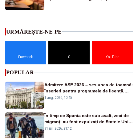
URMĂREȘTE-NE PE
Facebook
X
YouTube
POPULAR
Admitere ASE 2026 – sesiunea de toamnă:
înscrieri pentru programele de licență,
masterat și doctorat
1 aug. 2026, 10:45
În timp ce Spania este sub asalt, zeci de
migranți au fost expulzați de Statele Unite
în Africa în numai 48 de ore
31 iul. 2026, 21:12