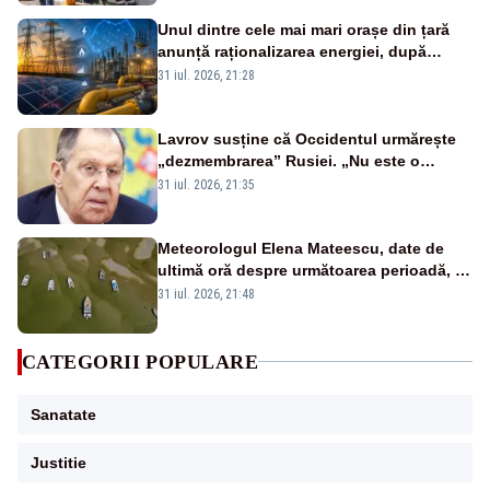
Unul dintre cele mai mari orașe din țară
anunță raționalizarea energiei, după
intrarea în stare de alertă energetică
31 iul. 2026, 21:28
Lavrov susține că Occidentul urmărește
„dezmembrarea” Rusiei. „Nu este o
glumă, s-a unit împotriva noastră”
31 iul. 2026, 21:35
Meteorologul Elena Mateescu, date de
ultimă oră despre următoarea perioadă, în
contextul alertei energetice provocate de
31 iul. 2026, 21:48
secetă
CATEGORII POPULARE
Sanatate
Justitie