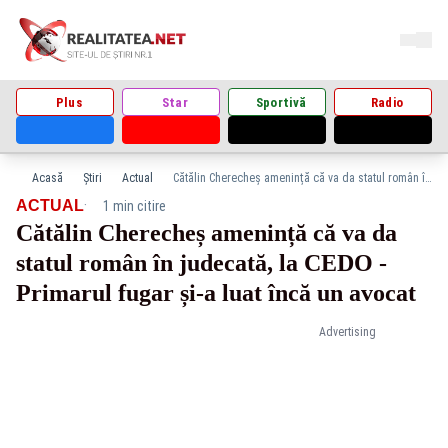
Plus
Star
Sportivă
Radio
Acasă
Știri
Actual
Cătălin Cherecheș amenință că va da statul român în judecată, la CEDO - Primarul fugar și-a luat încă un avocat
·
ACTUAL
1 min citire
Cătălin Cherecheș amenință că va da
statul român în judecată, la CEDO -
Primarul fugar și-a luat încă un avocat
Advertising