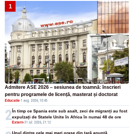
1
Admitere ASE 2026 – sesiunea de toamnă: înscrieri
pentru programele de licență, masterat și doctorat
Educatie
·
1 aug. 2026, 10:45
2
În timp ce Spania este sub asalt, zeci de migranți au fost
expulzați de Statele Unite în Africa în numai 48 de ore
Extern
-
31 iul. 2026, 21:12
Unul dintre cele mai mari orașe din țară anunță