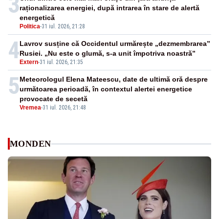
3
raționalizarea energiei, după intrarea în stare de alertă
energetică
Politica
-
31 iul. 2026, 21:28
4
Lavrov susține că Occidentul urmărește „dezmembrarea”
Rusiei. „Nu este o glumă, s-a unit împotriva noastră”
Extern
-
31 iul. 2026, 21:35
5
Meteorologul Elena Mateescu, date de ultimă oră despre
următoarea perioadă, în contextul alertei energetice
provocate de secetă
Vremea
-
31 iul. 2026, 21:48
MONDEN