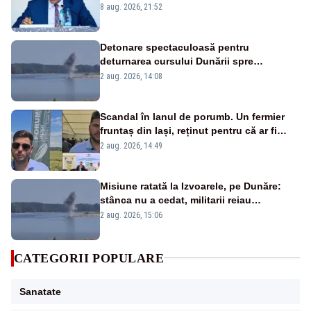
vedem dacă ciobanii vor fi despăgubiți”
8 aug. 2026, 21:52
Detonare spectaculoasă pentru
deturnarea cursului Dunării spre
Cernavodă. Imagini MApN – VIDEO
2 aug. 2026, 14:08
Scandal în lanul de porumb. Un fermier
fruntaș din Iași, reținut pentru că ar fi
bătut un bărbat prins la furat
2 aug. 2026, 14:49
Misiune ratată la Izvoarele, pe Dunăre:
stânca nu a cedat, militarii reiau
detonările luni – VIDEO
2 aug. 2026, 15:06
CATEGORII POPULARE
Sanatate