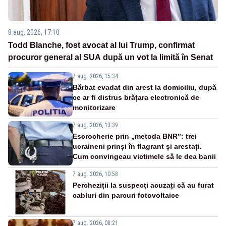
8 aug. 2026, 17:10
Todd Blanche, fost avocat al lui Trump, confirmat
procuror general al SUA după un vot la limită în Senat
7 aug. 2026, 15:34
Bărbat evadat din arest la domiciliu, după
ce ar fi distrus brățara electronică de
monitorizare
7 aug. 2026, 13:39
Escrocherie prin „metoda BNR”: trei
ucraineni prinși în flagrant și arestați.
Cum convingeau victimele să le dea banii
7 aug. 2026, 10:58
Percheziții la suspecți acuzați că au furat
cabluri din parcuri fotovoltaice
7 aug. 2026, 08:21