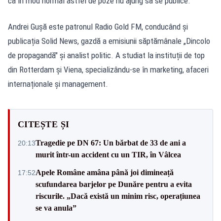
că în mod normal astfel de poze nu ajung să se publice.
Andrei Gușă este patronul Radio Gold FM, conducând și
publicația Solid News, gazdă a emisiunii săptămânale „Dincolo
de propagandă" și analist politic. A studiat la instituții de top
din Rotterdam și Viena, specializându-se în marketing, afaceri
internaționale și management.
CITEȘTE ȘI
Tragedie pe DN 67: Un bărbat de 33 de ani a
20:13
murit într-un accident cu un TIR, în Vâlcea
Apele Române amâna până joi dimineață
17:52
scufundarea barjelor pe Dunăre pentru a evita
riscurile. „Dacă există un minim risc, operațiunea
se va anula”