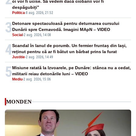
oi vor fi ucise. Să vedem dacă ciobanii vor fi
despăgubiți”
Politica
-
8 aug. 2026, 21:52
3
Detonare spectaculoasă pentru deturnarea cursului
Dunării spre Cernavodă. Imagini MApN – VIDEO
Social
-
2 aug. 2026, 14:08
4
Scandal în lanul de porumb. Un fermier fruntaș din Iași,
reținut pentru că ar fi bătut un bărbat prins la furat
Justitie
-
2 aug. 2026, 14:49
5
Misiune ratată la Izvoarele, pe Dunăre: stânca nu a cedat,
militarii reiau detonările luni – VIDEO
Mediu
-
2 aug. 2026, 15:06
MONDEN