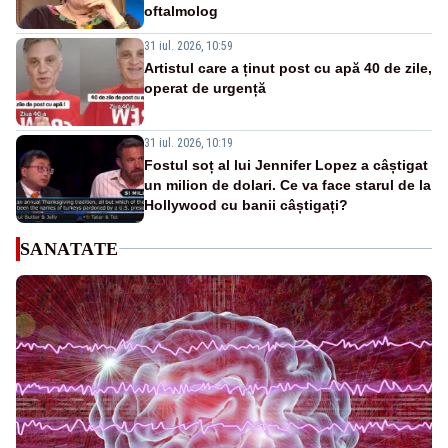
oftalmolog
31 iul. 2026, 10:59
Artistul care a ținut post cu apă 40 de zile,
operat de urgență
31 iul. 2026, 10:19
Fostul soț al lui Jennifer Lopez a câștigat
un milion de dolari. Ce va face starul de la
Hollywood cu banii câștigați?
SANATATE