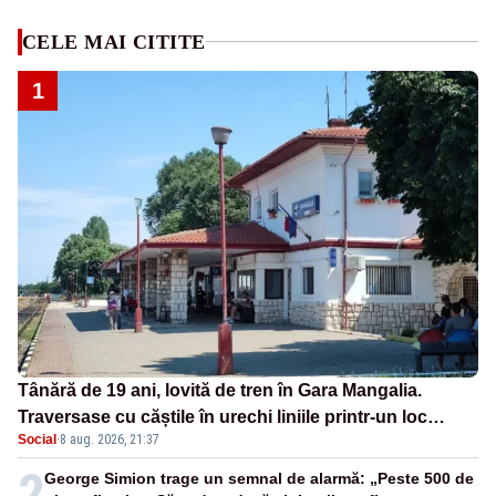
CELE MAI CITITE
1
Tânără de 19 ani, lovită de tren în Gara Mangalia.
Traversase cu căștile în urechi liniile printr-un loc
Social
·
8 aug. 2026, 21:37
nepermis
2
George Simion trage un semnal de alarmă: „Peste 500 de