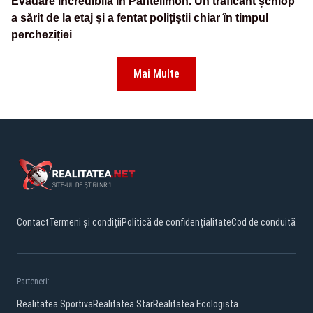
Evadare incredibilă în Pantelimon. Un traficant șchiop
a sărit de la etaj și a fentat polițiștii chiar în timpul
percheziției
Mai Multe
Contact
Termeni și condiții
Politică de confidențialitate
Cod de conduită
Parteneri:
Realitatea Sportiva
Realitatea Star
Realitatea Ecologista