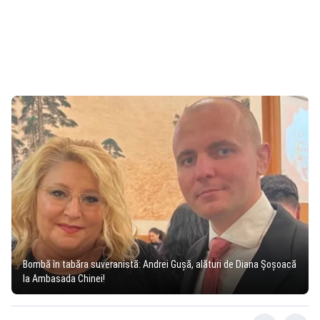
Bombă în tabăra suveranistă: Andrei Gușă, alături de Diana Șoșoacă
la Ambasada Chinei!