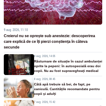
9 aug. 2026, 11:10
Creierul nu se oprește sub anestezie: descoperirea
care explică de ce îți pierzi conștiența în câteva
secunde
8 aug. 2026, 14:05
Răsturnare de situație în cazul ambulanței
oprite la pepeni: în autospecială erau doi
copii. Nu au fost supravegheați medical
8 aug. 2026, 08:45
Câtă apă trebuie să bei, de fapt, pe
caniculă. Cantitățile recomandate pentru
copii și adulți
7 aug. 2026, 15:42