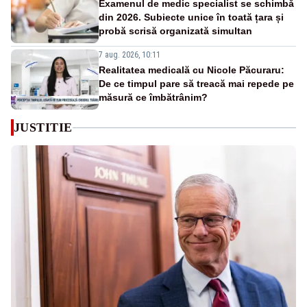
Examenul de medic specialist se schimbă
din 2026. Subiecte unice în toată țara și
probă scrisă organizată simultan
7 aug. 2026, 10:11
Realitatea medicală cu Nicole Păcuraru:
De ce timpul pare să treacă mai repede pe
măsură ce îmbătrânim?
JUSTITIE