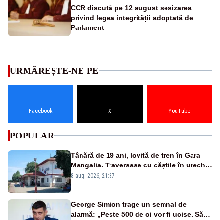
CCR discută pe 12 august sesizarea
privind legea integrității adoptată de
Parlament
URMĂREȘTE-NE PE
Facebook
X
YouTube
POPULAR
Tânără de 19 ani, lovită de tren în Gara
Mangalia. Traversase cu căștile în urechi
liniile printr-un loc nepermis
8 aug. 2026, 21:37
George Simion trage un semnal de
alarmă: „Peste 500 de oi vor fi ucise. Să