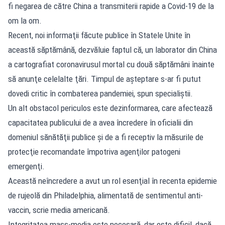
fi negarea de către China a transmiterii rapide a Covid-19 de la
om la om.
Recent, noi informaţii făcute publice în Statele Unite în
această săptămână, dezvăluie faptul că, un laborator din China
a cartografiat coronavirusul mortal cu două săptămâni înainte
să anunţe celelalte ţări. Timpul de aşteptare s-ar fi putut
dovedi critic în combaterea pandemiei, spun specialiştii.
Un alt obstacol periculos este dezinformarea, care afectează
capacitatea publicului de a avea încredere în oficialii din
domeniul sănătăţii publice şi de a fi receptiv la măsurile de
protecţie recomandate împotriva agenţilor patogeni
emergenţi.
Această neîncredere a avut un rol esenţial în recenta epidemie
de rujeolă din Philadelphia, alimentată de sentimentul anti-
vaccin, scrie media americană.
Integritatea mass-media este necesară, dar este dificil, dacă