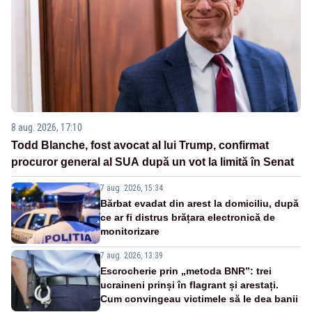
8 aug. 2026, 17:10
Todd Blanche, fost avocat al lui Trump, confirmat
procuror general al SUA după un vot la limită în Senat
7 aug. 2026, 15:34
Bărbat evadat din arest la domiciliu, după
ce ar fi distrus brățara electronică de
monitorizare
7 aug. 2026, 13:39
Escrocherie prin „metoda BNR”: trei
ucraineni prinși în flagrant și arestați.
Cum convingeau victimele să le dea banii