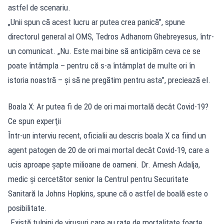
astfel de scenariu.
„Unii spun că acest lucru ar putea crea panică”, spune
directorul general al OMS, Tedros Adhanom Ghebreyesus, într-
un comunicat. „Nu. Este mai bine să anticipăm ceva ce se
poate întâmpla – pentru că s-a întâmplat de multe ori în
istoria noastră – şi să ne pregătim pentru asta”, preciează el.
Boala X: Ar putea fi de 20 de ori mai mortală decât Covid-19?
Ce spun experţii
Într-un interviu recent, oficialii au descris boala X ca fiind un
agent patogen de 20 de ori mai mortal decât Covid-19, care a
ucis aproape şapte milioane de oameni. Dr. Amesh Adalja,
medic şi cercetător senior la Centrul pentru Securitate
Sanitară la Johns Hopkins, spune că o astfel de boală este o
posibilitate.
„Există tulpini de virusuri care au rate de mortalitate foarte