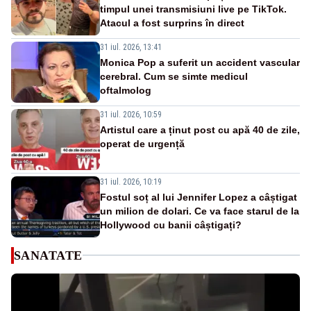
timpul unei transmisiuni live pe TikTok.
Atacul a fost surprins în direct
31 iul. 2026, 13:41
Monica Pop a suferit un accident vascular
cerebral. Cum se simte medicul
oftalmolog
31 iul. 2026, 10:59
Artistul care a ținut post cu apă 40 de zile,
operat de urgență
31 iul. 2026, 10:19
Fostul soț al lui Jennifer Lopez a câștigat
un milion de dolari. Ce va face starul de la
Hollywood cu banii câștigați?
SANATATE