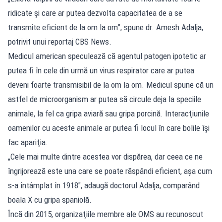
ridicate şi care ar putea dezvolta capacitatea de a se
transmite eficient de la om la om”, spune dr. Amesh Adalja,
potrivit unui reportaj CBS News.
Medicul american speculează că agentul patogen ipotetic ar
putea fi în cele din urmă un virus respirator care ar putea
deveni foarte transmisibil de la om la om. Medicul spune că un
astfel de microorganism ar putea să circule deja la speciile
animale, la fel ca gripa aviară sau gripa porcină. Interacţiunile
oamenilor cu aceste animale ar putea fi locul în care bolile îşi
fac apariţia.
„Cele mai multe dintre acestea vor dispărea, dar ceea ce ne
îngrijorează este una care se poate răspândi eficient, aşa cum
s-a întâmplat în 1918″, adaugă doctorul Adalja, comparând
boala X cu gripa spaniolă.
Încă din 2015, organizaţiile membre ale OMS au recunoscut