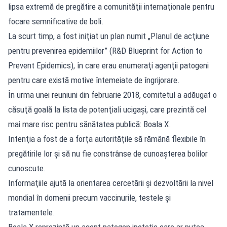
lipsa extremă de pregătire a comunităţii internaţionale pentru
focare semnificative de boli.
La scurt timp, a fost iniţiat un plan numit „Planul de acţiune
pentru prevenirea epidemiilor” (R&D Blueprint for Action to
Prevent Epidemics), în care erau enumeraţi agenţii patogeni
pentru care există motive întemeiate de îngrijorare.
În urma unei reuniuni din februarie 2018, comitetul a adăugat o
căsuţă goală la lista de potenţiali ucigaşi, care prezintă cel
mai mare risc pentru sănătatea publică: Boala X.
Intenţia a fost de a forţa autorităţile să rămână flexibile în
pregătirile lor şi să nu fie constrânse de cunoaşterea bolilor
cunoscute.
Informaţiile ajută la orientarea cercetării şi dezvoltării la nivel
mondial în domenii precum vaccinurile, testele şi
tratamentele.
Boala X reprezintă un agent patogen ipotetic care ar putea