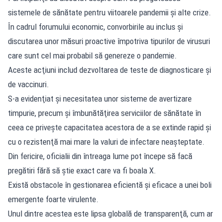
sistemele de sănătate pentru viitoarele pandemii şi alte crize.
În cadrul forumului economic, convorbirile au inclus şi
discutarea unor măsuri proactive împotriva tipurilor de virusuri
care sunt cel mai probabil să genereze o pandemie.
Aceste acţiuni includ dezvoltarea de teste de diagnosticare şi
de vaccinuri.
S-a evidenţiat şi necesitatea unor sisteme de avertizare
timpurie, precum şi îmbunătăţirea serviciilor de sănătate în
ceea ce priveşte capacitatea acestora de a se extinde rapid şi
cu o rezistenţă mai mare la valuri de infectare neaşteptate.
Din fericire, oficialii din întreaga lume pot începe să facă
pregătiri fără să ştie exact care va fi boala X.
Există obstacole în gestionarea eficientă şi eficace a unei boli
emergente foarte virulente.
Unul dintre acestea este lipsa globală de transparenţă, cum ar