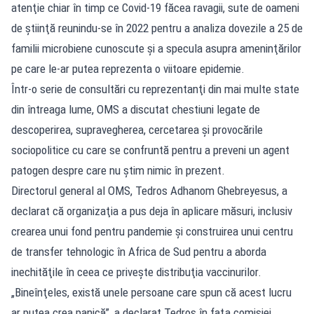
atenţie chiar în timp ce Covid-19 făcea ravagii, sute de oameni
de ştiinţă reunindu-se în 2022 pentru a analiza dovezile a 25 de
familii microbiene cunoscute şi a specula asupra ameninţărilor
pe care le-ar putea reprezenta o viitoare epidemie.
Într-o serie de consultări cu reprezentanţi din mai multe state
din întreaga lume, OMS a discutat chestiuni legate de
descoperirea, supravegherea, cercetarea şi provocările
sociopolitice cu care se confruntă pentru a preveni un agent
patogen despre care nu ştim nimic în prezent.
Directorul general al OMS, Tedros Adhanom Ghebreyesus, a
declarat că organizaţia a pus deja în aplicare măsuri, inclusiv
crearea unui fond pentru pandemie şi construirea unui centru
de transfer tehnologic în Africa de Sud pentru a aborda
inechităţile în ceea ce priveşte distribuţia vaccinurilor.
„Bineînţeles, există unele persoane care spun că acest lucru
ar putea crea panică”, a declarat Tedros în faţa comisiei.