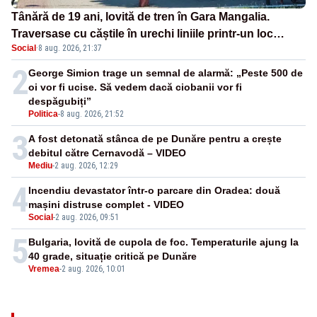
Tânără de 19 ani, lovită de tren în Gara Mangalia.
Traversase cu căștile în urechi liniile printr-un loc
Social
·
8 aug. 2026, 21:37
nepermis
2
George Simion trage un semnal de alarmă: „Peste 500 de
oi vor fi ucise. Să vedem dacă ciobanii vor fi
despăgubiți”
Politica
-
8 aug. 2026, 21:52
3
A fost detonată stânca de pe Dunăre pentru a crește
debitul către Cernavodă – VIDEO
Mediu
-
2 aug. 2026, 12:29
4
Incendiu devastator într-o parcare din Oradea: două
mașini distruse complet - VIDEO
Social
-
2 aug. 2026, 09:51
5
Bulgaria, lovită de cupola de foc. Temperaturile ajung la
40 grade, situație critică pe Dunăre
Vremea
-
2 aug. 2026, 10:01