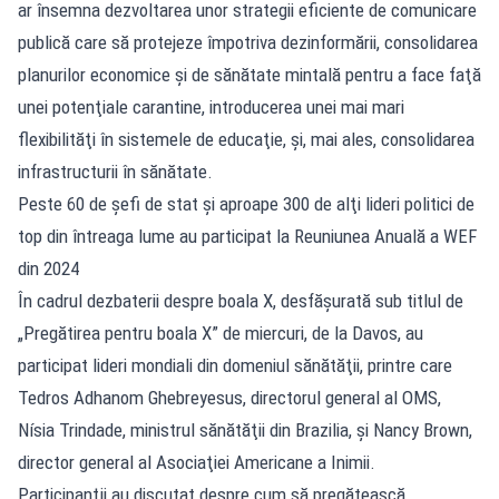
ar însemna dezvoltarea unor strategii eficiente de comunicare
publică care să protejeze împotriva dezinformării, consolidarea
planurilor economice şi de sănătate mintală pentru a face faţă
unei potenţiale carantine, introducerea unei mai mari
flexibilităţi în sistemele de educaţie, şi, mai ales, consolidarea
infrastructurii în sănătate.
Peste 60 de şefi de stat şi aproape 300 de alţi lideri politici de
top din întreaga lume au participat la Reuniunea Anuală a WEF
din 2024
În cadrul dezbaterii despre boala X, desfăşurată sub titlul de
„Pregătirea pentru boala X” de miercuri, de la Davos, au
participat lideri mondiali din domeniul sănătăţii, printre care
Tedros Adhanom Ghebreyesus, directorul general al OMS,
Nísia Trindade, ministrul sănătăţii din Brazilia, şi Nancy Brown,
director general al Asociaţiei Americane a Inimii.
Participanţii au discutat despre cum să pregătească