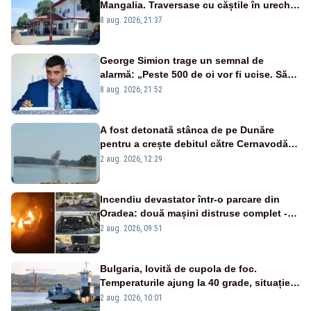
Mangalia. Traversase cu căștile în urechi
liniile printr-un loc nepermis
8 aug. 2026, 21:37
George Simion trage un semnal de
alarmă: „Peste 500 de oi vor fi ucise. Să
vedem dacă ciobanii vor fi despăgubiți”
8 aug. 2026, 21:52
A fost detonată stânca de pe Dunăre
pentru a crește debitul către Cernavodă –
VIDEO
2 aug. 2026, 12:29
Incendiu devastator într-o parcare din
Oradea: două mașini distruse complet -
VIDEO
2 aug. 2026, 09:51
Bulgaria, lovită de cupola de foc.
Temperaturile ajung la 40 grade, situație
critică pe Dunăre
2 aug. 2026, 10:01