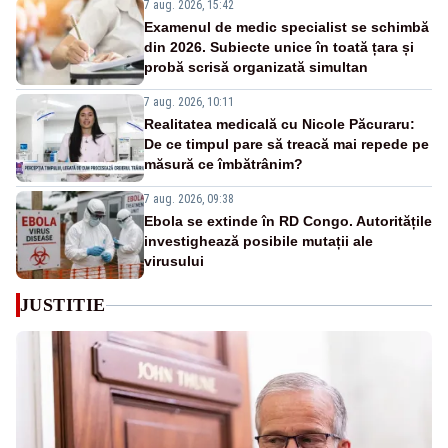
7 aug. 2026, 15:42
Examenul de medic specialist se schimbă
din 2026. Subiecte unice în toată țara și
probă scrisă organizată simultan
7 aug. 2026, 10:11
Realitatea medicală cu Nicole Păcuraru:
De ce timpul pare să treacă mai repede pe
măsură ce îmbătrânim?
7 aug. 2026, 09:38
Ebola se extinde în RD Congo. Autoritățile
investighează posibile mutații ale
virusului
JUSTITIE