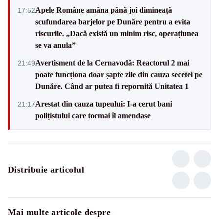
Apele Române amâna până joi dimineață
17:52
scufundarea barjelor pe Dunăre pentru a evita
riscurile. „Dacă există un minim risc, operațiunea
se va anula”
Avertisment de la Cernavodă: Reactorul 2 mai
21:49
poate funcționa doar șapte zile din cauza secetei pe
Dunăre. Când ar putea fi repornită Unitatea 1
Arestat din cauza tupeului: I-a cerut bani
21:17
polițistului care tocmai îl amendase
Distribuie articolul
Mai multe articole despre