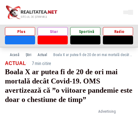
Plus
Star
Sportivă
Radio
Acasă
Știri
Actual
Boala X ar putea fi de 20 de ori mai mortală decât Covid-19. OMS avertizează că ”o viitoare pandemie este doar o chestiune de timp”
·
ACTUAL
7 min citire
Boala X ar putea fi de 20 de ori mai
mortală decât Covid-19. OMS
avertizează că ”o viitoare pandemie este
doar o chestiune de timp”
Advertising