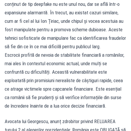
conținut de tip deepfake nu este unul nou, dar se află într-o
expansiune alarmantă. În trecut, au existat cazuri similare,
cum ar fi cel al lui Ion Țiriac, unde chipul și vocea acestuia au
fost manipulate pentru a promova scheme dubioase. Aceste
tehnici sofisticate de manipulare fac ca identificarea fraudelor
să fie din ce în ce mai dificilă pentru publicul larg.
Escrocii profită de nevoia de stabilitate financiară a românilor,
mai ales în contextul economic actual, unde mulți se
confruntă cu dificultăți. Această vulnerabilitate este
exploatată prin promisiuni nerealiste de câștiguri rapide, ceea
ce atrage victimele spre capcanele financiare. Este esențial
ca românii să fie prudenți și să verifice informațiile din surse
de încredere înainte de a lua orice decizie financiară.
Avocata lui Georgescu, anunț zdrobitor privind RELUAREA
turului 2 al alegerilor prezidențiale: România este OBLIGATĂ să