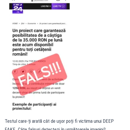
Testul care-ți arată cât de ușor poți fi victima unui DEEP
FAKE. Câte falsuri detectezi în următoarele imagini?