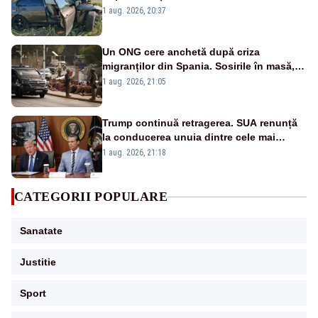
violent de un copac
1 aug. 2026, 20:37
Un ONG cere anchetă după criza
migranților din Spania. Sosirile în masă,
imposibile fără ”acordul autorităților”
1 aug. 2026, 21:05
marocane
Trump continuă retragerea. SUA renunță
la conducerea unuia dintre cele mai
importante programe militare pentru
1 aug. 2026, 21:18
Ucraina
CATEGORII POPULARE
Sanatate
Justitie
Sport