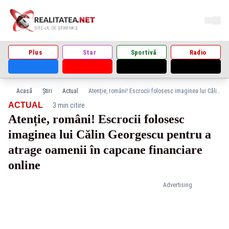
Plus
Star
Sportivă
Radio
Acasă
Știri
Actual
Atenție, români! Escrocii folosesc imaginea lui Călin Georgescu pentru a atrage oamenii în capcane financiare online
·
ACTUAL
3 min citire
Atenție, români! Escrocii folosesc
imaginea lui Călin Georgescu pentru a
atrage oamenii în capcane financiare
online
Advertising