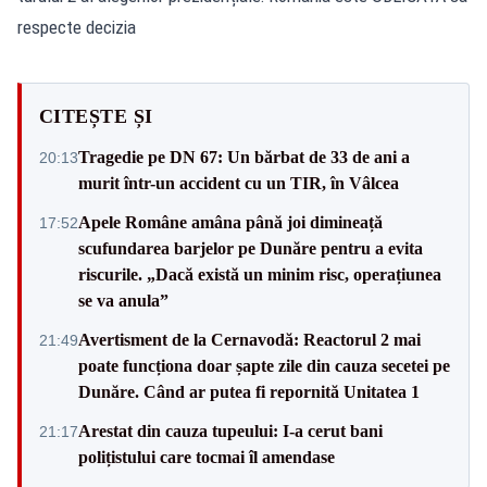
respecte decizia
CITEȘTE ȘI
Tragedie pe DN 67: Un bărbat de 33 de ani a
20:13
murit într-un accident cu un TIR, în Vâlcea
Apele Române amâna până joi dimineață
17:52
scufundarea barjelor pe Dunăre pentru a evita
riscurile. „Dacă există un minim risc, operațiunea
se va anula”
Avertisment de la Cernavodă: Reactorul 2 mai
21:49
poate funcționa doar șapte zile din cauza secetei pe
Dunăre. Când ar putea fi repornită Unitatea 1
Arestat din cauza tupeului: I-a cerut bani
21:17
polițistului care tocmai îl amendase