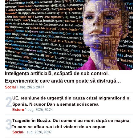
Inteligența artificială, scăpată de sub control.
Experimentele care arată cum poate să distrugă
Social
·
1 aug. 2026, 20:17
omenirea
2
UE, reuniune de urgență din cauza crizei migranților din
Spania. Nicușor Dan a semnat scrisoarea
Extern
-
1 aug. 2026, 20:24
3
Tragedie în Buzău. Doi oameni au murit după ce mașina
în care se aflau s-a izbit violent de un copac
Social
-
1 aug. 2026, 20:37