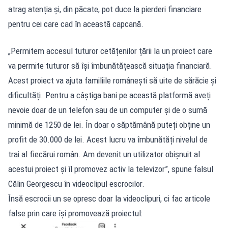
atrag atenția și, din păcate, pot duce la pierderi financiare
pentru cei care cad în această capcană.
„Permitem accesul tuturor cetățenilor țării la un proiect care
va permite tuturor să își îmbunătățească situația financiară.
Acest proiect va ajuta familiile românești să uite de sărăcie și
dificultăți. Pentru a câștiga bani pe această platformă aveți
nevoie doar de un telefon sau de un computer și de o sumă
minimă de 1250 de lei. În doar o săptămână puteți obține un
profit de 30.000 de lei. Acest lucru va îmbunătăți nivelul de
trai al fiecărui român. Am devenit un utilizator obișnuit al
acestui proiect și îl promovez activ la televizor”, spune falsul
Călin Georgescu în videoclipul escrocilor.
Însă escrocii un se opresc doar la videoclipuri, ci fac articole
false prin care își promovează proiectul: