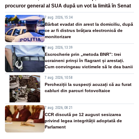
procuror general al SUA după un vot la limită în Senat
7 aug. 2026, 15:34
Bărbat evadat din arest la domiciliu, după
ce ar fi distrus brățara electronică de
monitorizare
7 aug. 2026, 13:39
Escrocherie prin „metoda BNR”: trei
ucraineni prinși în flagrant și arestați.
Cum convingeau victimele să le dea banii
7 aug. 2026, 10:58
Percheziții la suspecți acuzați că au furat
cabluri din parcuri fotovoltaice
7 aug. 2026, 08:21
CCR discută pe 12 august sesizarea
privind legea integrității adoptată de
Parlament