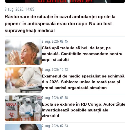
8 aug. 2026, 14:05
Răsturnare de situație în cazul ambulanței oprite la
pepeni: în autospecială erau doi copii. Nu au fost
supravegheați medical
8 aug. 2026, 08:45
Câtă apă trebuie să bei, de fapt, pe
caniculă. Cantitățile recomandate pentru
copii și adulți
7 aug. 2026, 15:42
Examenul de medic specialist se schimbă
din 2026. Subiecte unice în toată țara și
probă scrisă organizată simultan
7 aug. 2026, 09:38
Ebola se extinde în RD Congo. Autoritățile
investighează posibile mutații ale
virusului
7 aug. 2026, 07:23