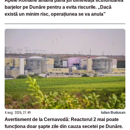
Apele Române amâna până joi dimineață scufundarea
barjelor pe Dunăre pentru a evita riscurile. „Dacă
există un minim risc, operațiunea se va anula”
4 aug. 2026, 21:49
Iulian Budusan
Avertisment de la Cernavodă: Reactorul 2 mai poate
funcționa doar șapte zile din cauza secetei pe Dunăre.