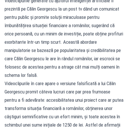
Videoclipurile generate cu ajutorul inteligenței artificiale îl
prezintă pe Călin Georgescu la un post tv dând un comunicat
pentru public și promite soluții miraculoase pentru
îmbunătățirea situației financiare a românilor, sugerând că
orice persoană, cu un minim de investiție, poate obține profituri
exorbitante într-un timp scurt. Această abordare
manipulatorie se bazează pe popularitatea și credibilitatea pe
care Călin Georgescu le are în rândul românilor, iar escrocii se
folosesc de acestea pentru a atrage cât mai mulți oameni în
schema lor falsă.
Videoclipurile în care apare o versiune falsificată a lui Călin
Georgescu promit câteva lucruri care par prea frumoase
pentru a fi adevărate: accesibilitatea unui proiect care ar putea
transforma situația financiară a românilor, obținerea unor
câștiguri semnificative cu un efort minim, și toate acestea în
schimbul unei sume inițiale de 1250 de lei. Astfel de afirmații