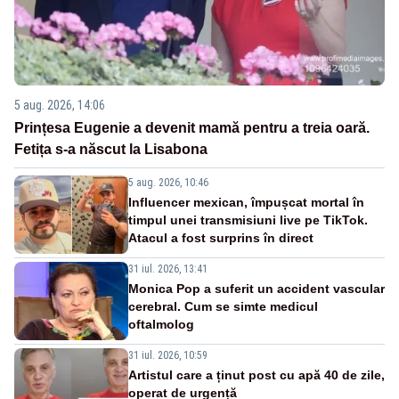
5 aug. 2026, 14:06
Prințesa Eugenie a devenit mamă pentru a treia oară.
Fetița s-a născut la Lisabona
5 aug. 2026, 10:46
Influencer mexican, împușcat mortal în
timpul unei transmisiuni live pe TikTok.
Atacul a fost surprins în direct
31 iul. 2026, 13:41
Monica Pop a suferit un accident vascular
cerebral. Cum se simte medicul
oftalmolog
31 iul. 2026, 10:59
Artistul care a ținut post cu apă 40 de zile,
operat de urgență