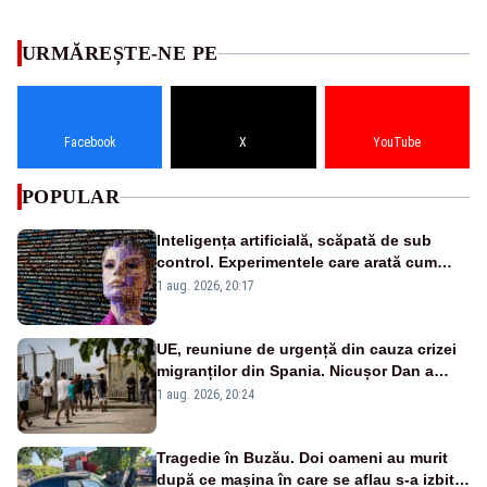
URMĂREȘTE-NE PE
Facebook
X
YouTube
POPULAR
Inteligența artificială, scăpată de sub
control. Experimentele care arată cum
poate să distrugă omenirea
1 aug. 2026, 20:17
UE, reuniune de urgență din cauza crizei
migranților din Spania. Nicușor Dan a
semnat scrisoarea
1 aug. 2026, 20:24
Tragedie în Buzău. Doi oameni au murit
după ce mașina în care se aflau s-a izbit