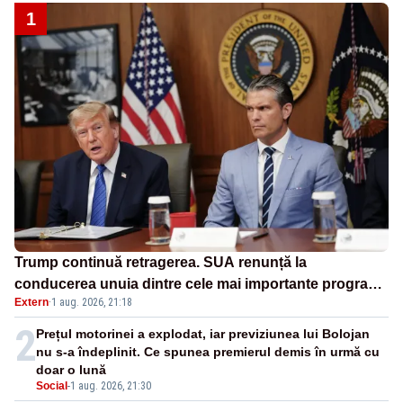
1
Trump continuă retragerea. SUA renunță la
conducerea unuia dintre cele mai importante programe
Extern
·
1 aug. 2026, 21:18
militare pentru Ucraina
2
Prețul motorinei a explodat, iar previziunea lui Bolojan
nu s-a îndeplinit. Ce spunea premierul demis în urmă cu
doar o lună
Social
-
1 aug. 2026, 21:30