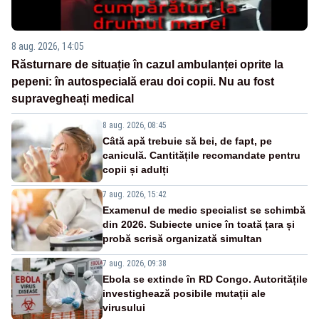
8 aug. 2026, 14:05
Răsturnare de situație în cazul ambulanței oprite la
pepeni: în autospecială erau doi copii. Nu au fost
supravegheați medical
8 aug. 2026, 08:45
Câtă apă trebuie să bei, de fapt, pe
caniculă. Cantitățile recomandate pentru
copii și adulți
7 aug. 2026, 15:42
Examenul de medic specialist se schimbă
din 2026. Subiecte unice în toată țara și
probă scrisă organizată simultan
7 aug. 2026, 09:38
Ebola se extinde în RD Congo. Autoritățile
investighează posibile mutații ale
virusului