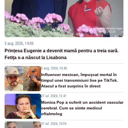
5 aug. 2026, 14:06
Prințesa Eugenie a devenit mamă pentru a treia oară.
Fetița s-a născut la Lisabona
5 aug. 2026, 10:46
Influencer mexican, împușcat mortal în
timpul unei transmisiuni live pe TikTok.
Atacul a fost surprins în direct
31 iul. 2026, 13:41
Monica Pop a suferit un accident vascular
cerebral. Cum se simte medicul
oftalmolog
31 iul. 2026, 10:59