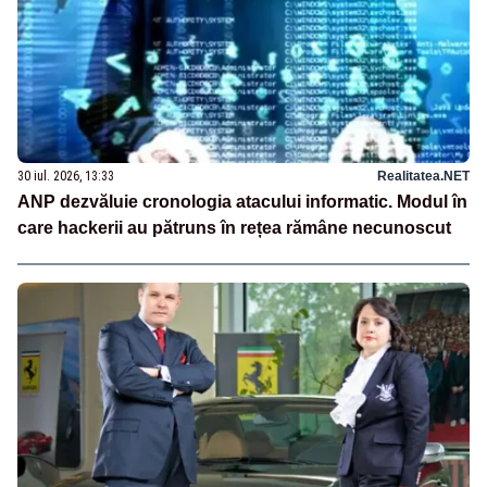
30 iul. 2026, 13:33
Realitatea.NET
ANP dezvăluie cronologia atacului informatic. Modul în
care hackerii au pătruns în rețea rămâne necunoscut