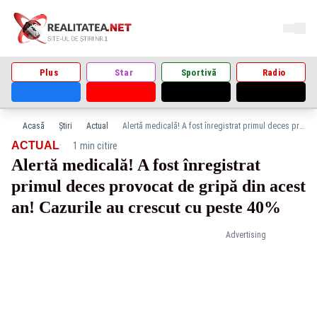
Plus
Star
Sportivă
Radio
Acasă
Știri
Actual
Alertă medicală! A fost înregistrat primul deces provocat de gripă din acest an! Cazurile au crescut cu peste 40%
·
ACTUAL
1 min citire
Alertă medicală! A fost înregistrat
primul deces provocat de gripă din acest
an! Cazurile au crescut cu peste 40%
Advertising