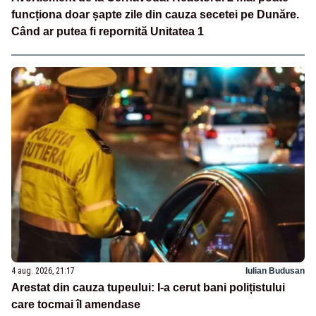
funcționa doar șapte zile din cauza secetei pe Dunăre.
Când ar putea fi repornită Unitatea 1
4 aug. 2026, 21:17
Iulian Budusan
Arestat din cauza tupeului: I-a cerut bani polițistului
care tocmai îl amendase