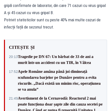
gripă confirmate de laborator, din care 71 cazuri cu virus gripal
A și 45 cazuri cu virus gripal B.
Potrivit statisticilor sunt cu peste 40% mai multe cazuri de
infecții față de sezonul trecut.
CITEȘTE ȘI
Tragedie pe DN 67: Un bărbat de 33 de ani a
20:13
murit într-un accident cu un TIR, în Vâlcea
Apele Române amâna până joi dimineață
17:52
scufundarea barjelor pe Dunăre pentru a evita
riscurile. „Dacă există un minim risc, operațiunea
se va anula”
Avertisment de la Cernavodă: Reactorul 2 mai
21:49
poate funcționa doar șapte zile din cauza secetei pe
Dunăre. Când ar putea fi repornită Unitatea 1