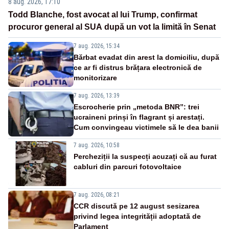
8 aug. 2026, 17:10
Todd Blanche, fost avocat al lui Trump, confirmat
procuror general al SUA după un vot la limită în Senat
7 aug. 2026, 15:34
Bărbat evadat din arest la domiciliu, după
ce ar fi distrus brățara electronică de
monitorizare
7 aug. 2026, 13:39
Escrocherie prin „metoda BNR”: trei
ucraineni prinși în flagrant și arestați.
Cum convingeau victimele să le dea banii
7 aug. 2026, 10:58
Percheziții la suspecți acuzați că au furat
cabluri din parcuri fotovoltaice
7 aug. 2026, 08:21
CCR discută pe 12 august sesizarea
privind legea integrității adoptată de
Parlament