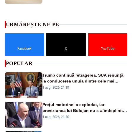
URMĂREȘTE-NE PE
Facebook
X
YouTube
POPULAR
Trump continuă retragerea. SUA renunță
la conducerea unuia dintre cele mai
importante programe militare pentru
1 aug. 2026, 21:18
Ucraina
Prețul motorinei a explodat, iar
previziunea lui Bolojan nu s-a îndeplinit.
Ce spunea premierul demis în urmă cu
1 aug. 2026, 21:30
doar o lună