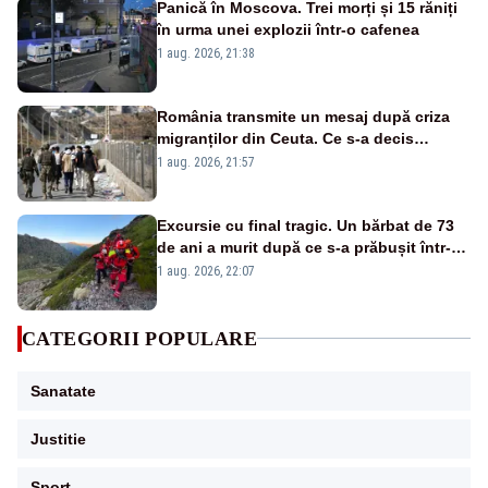
Panică în Moscova. Trei morți și 15 răniți
în urma unei explozii într-o cafenea
1 aug. 2026, 21:38
România transmite un mesaj după criza
migranților din Ceuta. Ce s-a decis
împreună cu statele UE
1 aug. 2026, 21:57
Excursie cu final tragic. Un bărbat de 73
de ani a murit după ce s-a prăbușit într-o
râpă în munții Făgăraș
1 aug. 2026, 22:07
CATEGORII POPULARE
Sanatate
Justitie
Sport