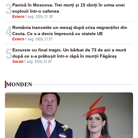
3
Panică în Moscova. Trei morți și 15 răniți în urma unei
explozii într-o cafenea
Extern
-
1 aug. 2026, 21:38
4
România transmite un mesaj după criza migranților din
Ceuta. Ce s-a decis împreună cu statele UE
Extern
-
1 aug. 2026, 21:57
5
Excursie cu final tragic. Un bărbat de 73 de ani a murit
după ce s-a prăbușit într-o râpă în munții Făgăraș
Social
-
1 aug. 2026, 22:07
MONDEN