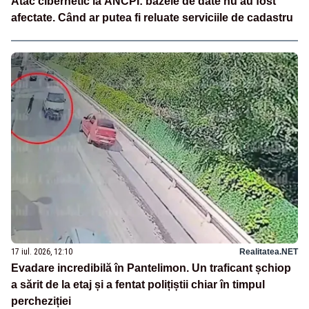
Atac cibernetic la ANCPI: bazele de date nu au fost
afectate. Când ar putea fi reluate serviciile de cadastru
17 iul. 2026, 12:10
Realitatea.NET
Evadare incredibilă în Pantelimon. Un traficant șchiop
a sărit de la etaj și a fentat polițiștii chiar în timpul
percheziției