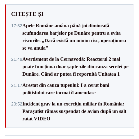
CITEȘTE ȘI
Apele Române amâna până joi dimineață
17:52
scufundarea barjelor pe Dunăre pentru a evita
riscurile. „Dacă există un minim risc, operațiunea
se va anula”
Avertisment de la Cernavodă: Reactorul 2 mai
21:49
poate funcționa doar șapte zile din cauza secetei pe
Dunăre. Când ar putea fi repornită Unitatea 1
Arestat din cauza tupeului: I-a cerut bani
21:17
polițistului care tocmai îl amendase
Incident grav la un exercițiu militar în România:
20:52
Parașutist rămas suspendat de avion după un salt
ratat VIDEO