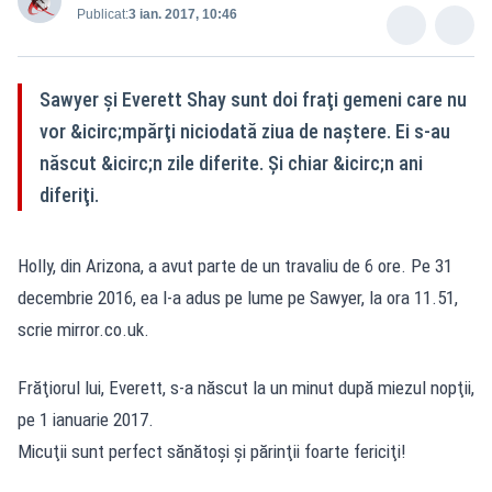
Publicat:
3 ian. 2017, 10:46
Sawyer şi Everett Shay sunt doi fraţi gemeni care nu
vor &icirc;mpărţi niciodată ziua de naştere. Ei s-au
născut &icirc;n zile diferite. Şi chiar &icirc;n ani
diferiţi.
Holly, din Arizona, a avut parte de un travaliu de 6 ore. Pe 31
decembrie 2016, ea l-a adus pe lume pe Sawyer, la ora 11.51,
scrie mirror.co.uk.
Frăţiorul lui, Everett, s-a născut la un minut după miezul nopţii,
pe 1 ianuarie 2017.
Micuţii sunt perfect sănătoşi şi părinţii foarte fericiţi!