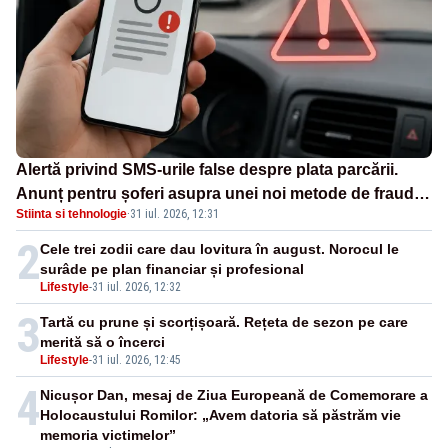
Alertă privind SMS-urile false despre plata parcării.
Anunț pentru șoferi asupra unei noi metode de fraudă
Stiinta si tehnologie
·
31 iul. 2026, 12:31
online
2
Cele trei zodii care dau lovitura în august. Norocul le
surâde pe plan financiar și profesional
Lifestyle
-
31 iul. 2026, 12:32
3
Tartă cu prune și scorțișoară. Rețeta de sezon pe care
merită să o încerci
Lifestyle
-
31 iul. 2026, 12:45
4
Nicușor Dan, mesaj de Ziua Europeană de Comemorare a
Holocaustului Romilor: „Avem datoria să păstrăm vie
memoria victimelor”