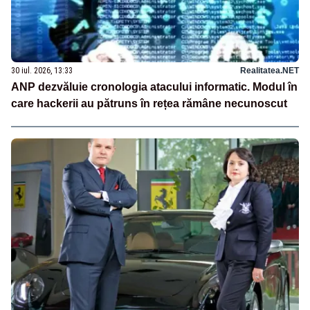
30 iul. 2026, 13:33
Realitatea.NET
ANP dezvăluie cronologia atacului informatic. Modul în
care hackerii au pătruns în rețea rămâne necunoscut