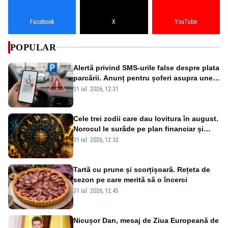
Facebook
X
YouTube
POPULAR
Alertă privind SMS-urile false despre plata
parcării. Anunț pentru șoferi asupra unei
noi metode de fraudă online
31 iul. 2026, 12:31
Cele trei zodii care dau lovitura în august.
Norocul le surâde pe plan financiar și
profesional
31 iul. 2026, 12:32
Tartă cu prune și scorțișoară. Rețeta de
sezon pe care merită să o încerci
31 iul. 2026, 12:45
Nicușor Dan, mesaj de Ziua Europeană de