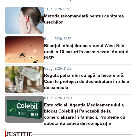
7 aug. 2026, 07:23
Metoda recomandată pentru curățarea
urechilor
6 aug. 2026, 22:53
Bilanțul infecțiilor cu virusul West Nile
urcă la 10 cazuri în acest sezon. Anunțul
INSP
6 aug. 2026, 21:53
Regula paharului cu apă la fiecare oră.
Cum te protejezi de deshidratare în zilele
de caniculă
6 aug. 2026, 17:20
Este oficial. Agenția Medicamentului a
blocat Colebil și Panczebil de la
comercializare în farmacii. Probleme cu
substanța activă din compoziție
JUSTITIE