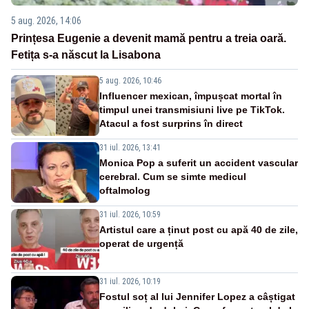
5 aug. 2026, 14:06
Prințesa Eugenie a devenit mamă pentru a treia oară.
Fetița s-a născut la Lisabona
5 aug. 2026, 10:46
Influencer mexican, împușcat mortal în
timpul unei transmisiuni live pe TikTok.
Atacul a fost surprins în direct
31 iul. 2026, 13:41
Monica Pop a suferit un accident vascular
cerebral. Cum se simte medicul
oftalmolog
31 iul. 2026, 10:59
Artistul care a ținut post cu apă 40 de zile,
operat de urgență
31 iul. 2026, 10:19
Fostul soț al lui Jennifer Lopez a câștigat