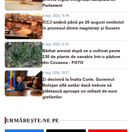
Parlament
6 aug. 2026, 16:49
ÎCCJ amână până pe 20 august verdictul
în procesul dintre magistrați și Guvern
6 aug. 2026, 13:25
Bărbat arestat după ce a cultivat peste
130 de plante de canabis într-o pădure
din Covasna - FOTO
6 aug. 2026, 10:57
Zi decisivă la Înalta Curte. Guvernul
Bolojan află astăzi dacă trebuie să
plătească aproape un miliard de euro
grefierilor
URMĂREȘTE-NE PE