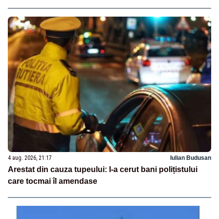
4 aug. 2026, 21:17
Iulian Budusan
Arestat din cauza tupeului: I-a cerut bani polițistului
care tocmai îl amendase