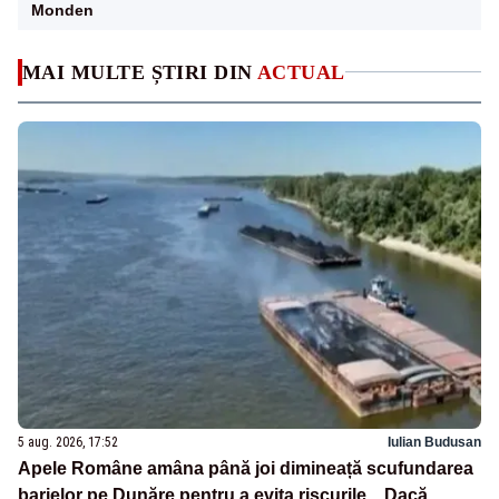
Monden
MAI MULTE ȘTIRI DIN
ACTUAL
5 aug. 2026, 17:52
Iulian Budusan
Apele Române amâna până joi dimineață scufundarea
barjelor pe Dunăre pentru a evita riscurile. „Dacă