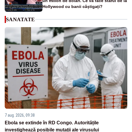
un milion de dolari. Ce va face starul de la
Hollywood cu banii câștigați?
SANATATE
7 aug. 2026, 09:38
Ebola se extinde în RD Congo. Autoritățile
investighează posibile mutații ale virusului