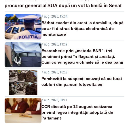
procuror general al SUA după un vot la limită în Senat
7 aug. 2026, 15:34
Bărbat evadat din arest la domiciliu, după
ce ar fi distrus brățara electronică de
monitorizare
7 aug. 2026, 13:39
Escrocherie prin „metoda BNR”: trei
ucraineni prinși în flagrant și arestați.
Cum convingeau victimele să le dea banii
7 aug. 2026, 10:58
Percheziții la suspecți acuzați că au furat
cabluri din parcuri fotovoltaice
7 aug. 2026, 08:21
CCR discută pe 12 august sesizarea
privind legea integrității adoptată de
Parlament