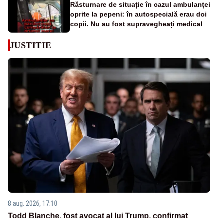
Răsturnare de situație în cazul ambulanței
oprite la pepeni: în autospecială erau doi
copii. Nu au fost supravegheați medical
JUSTITIE
8 aug. 2026, 17:10
Todd Blanche, fost avocat al lui Trump, confirmat