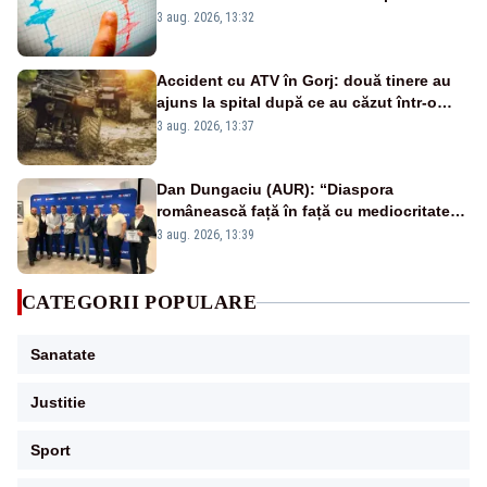
adâncimea de 121,9 kilometri
3 aug. 2026, 13:32
Accident cu ATV în Gorj: două tinere au
ajuns la spital după ce au căzut într-o
vale
3 aug. 2026, 13:37
Dan Dungaciu (AUR): “Diaspora
românească față în față cu mediocritatea
statului român”
3 aug. 2026, 13:39
CATEGORII POPULARE
Sanatate
Justitie
Sport