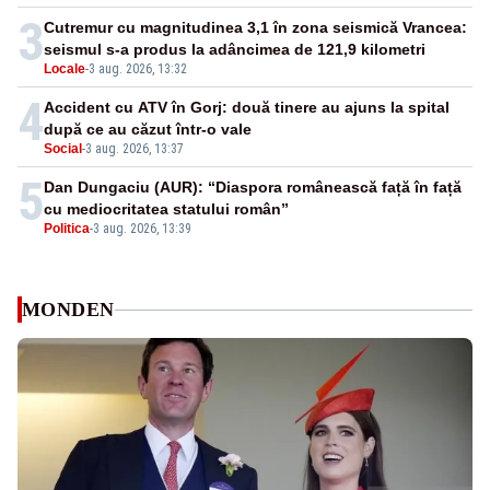
3
Cutremur cu magnitudinea 3,1 în zona seismică Vrancea:
seismul s-a produs la adâncimea de 121,9 kilometri
Locale
-
3 aug. 2026, 13:32
4
Accident cu ATV în Gorj: două tinere au ajuns la spital
după ce au căzut într-o vale
Social
-
3 aug. 2026, 13:37
5
Dan Dungaciu (AUR): “Diaspora românească față în față
cu mediocritatea statului român”
Politica
-
3 aug. 2026, 13:39
MONDEN