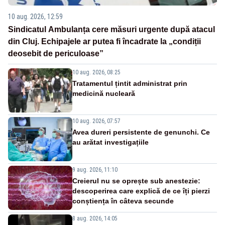
10 aug. 2026, 12:59
Sindicatul Ambulanța cere măsuri urgente după atacul
din Cluj. Echipajele ar putea fi încadrate la „condiții
deosebit de periculoase”
10 aug. 2026, 08:25
Tratamentul țintit administrat prin
medicină nucleară
10 aug. 2026, 07:57
Avea dureri persistente de genunchi. Ce
au arătat investigațiile
9 aug. 2026, 11:10
Creierul nu se oprește sub anestezie:
descoperirea care explică de ce îți pierzi
conștiența în câteva secunde
8 aug. 2026, 14:05