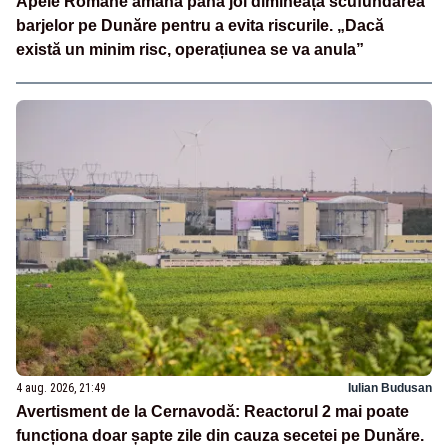
Apele Române amâna până joi dimineață scufundarea
barjelor pe Dunăre pentru a evita riscurile. „Dacă
există un minim risc, operațiunea se va anula”
4 aug. 2026, 21:49
Iulian Budusan
Avertisment de la Cernavodă: Reactorul 2 mai poate
funcționa doar șapte zile din cauza secetei pe Dunăre.