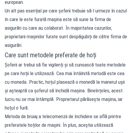
european.
Un alt pas esențial pe care șoferii trebuie să-l urmeze în cazul
în care le este furată mașina este să sune la firma de
asigurări cu care au colaborat. În majoritatea cazurilor,
proprietarii mașinilor furate sunt despăgubiți de către firma de
asigurări.
Care sunt metodele preferate de hoți
Șoferii ar trebui să fie vigilenți și să cunoască toate metodele
pe care hoții le utilizează. Cea mai întâlnită metodă este cea
cu moneda. Practic, hoțul plasează o monedă la manerul ușii
și așteaptă ca șoferul să închidă mașina. Bineînțeles, acest
lucru nu se mai întâmplă. Proprietarul părăsește mașina, iar
hoțul o fură.
Metoda de bruiaj a telecomenzii de închidere se află printre
preferatele hoților de mașini. În plus, aceștia utilizează