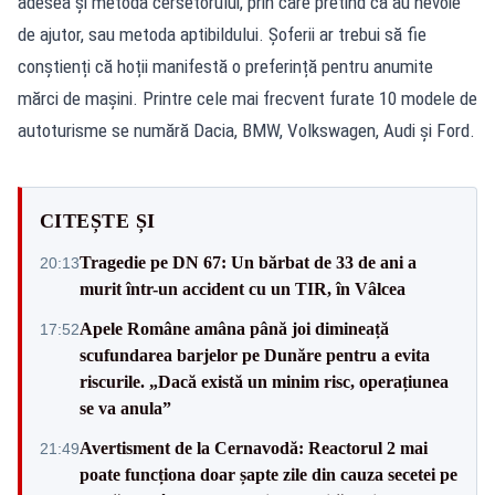
adesea și metoda cersetorului, prin care pretind că au nevoie
de ajutor, sau metoda aptibildului. Șoferii ar trebui să fie
conștienți că hoții manifestă o preferință pentru anumite
mărci de mașini. Printre cele mai frecvent furate 10 modele de
autoturisme se numără Dacia, BMW, Volkswagen, Audi și Ford.
CITEȘTE ȘI
Tragedie pe DN 67: Un bărbat de 33 de ani a
20:13
murit într-un accident cu un TIR, în Vâlcea
Apele Române amâna până joi dimineață
17:52
scufundarea barjelor pe Dunăre pentru a evita
riscurile. „Dacă există un minim risc, operațiunea
se va anula”
Avertisment de la Cernavodă: Reactorul 2 mai
21:49
poate funcționa doar șapte zile din cauza secetei pe