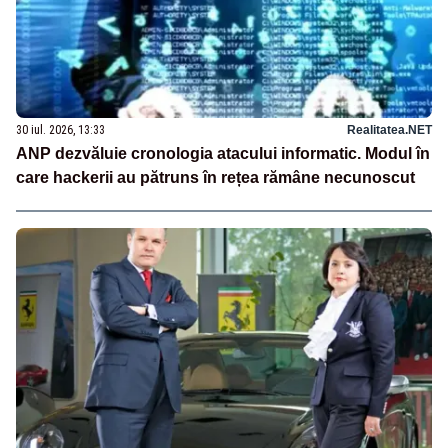
30 iul. 2026, 13:33
Realitatea.NET
ANP dezvăluie cronologia atacului informatic. Modul în
care hackerii au pătruns în rețea rămâne necunoscut