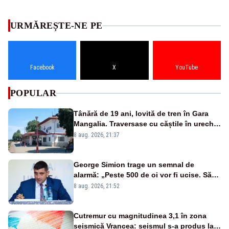
URMĂREȘTE-NE PE
Facebook
X
YouTube
POPULAR
Tânără de 19 ani, lovită de tren în Gara
Mangalia. Traversase cu căștile în urechi
liniile printr-un loc nepermis
8 aug. 2026, 21:37
George Simion trage un semnal de
alarmă: „Peste 500 de oi vor fi ucise. Să
vedem dacă ciobanii vor fi despăgubiți”
8 aug. 2026, 21:52
Cutremur cu magnitudinea 3,1 în zona
seismică Vrancea: seismul s-a produs la