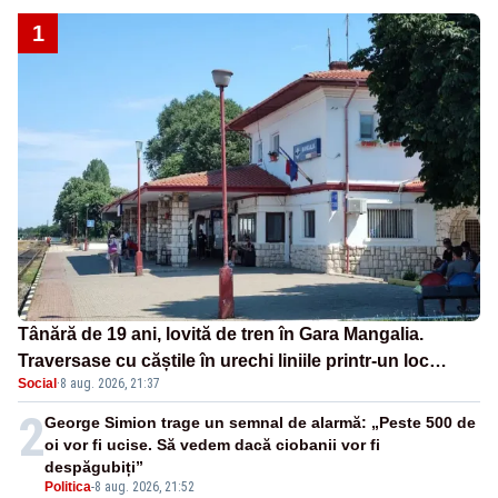
1
Tânără de 19 ani, lovită de tren în Gara Mangalia.
Traversase cu căștile în urechi liniile printr-un loc
Social
·
8 aug. 2026, 21:37
nepermis
2
George Simion trage un semnal de alarmă: „Peste 500 de
oi vor fi ucise. Să vedem dacă ciobanii vor fi
despăgubiți”
Politica
-
8 aug. 2026, 21:52