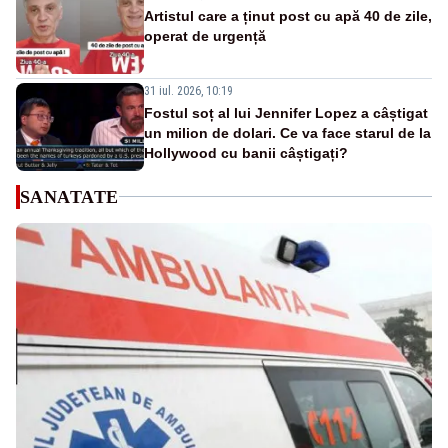
Artistul care a ținut post cu apă 40 de zile,
operat de urgență
31 iul. 2026, 10:19
Fostul soț al lui Jennifer Lopez a câștigat
un milion de dolari. Ce va face starul de la
Hollywood cu banii câștigați?
SANATATE