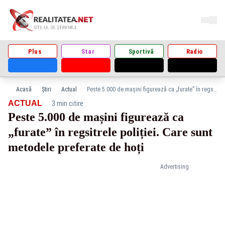
Plus
Star
Sportivă
Radio
Acasă
Știri
Actual
Peste 5.000 de mașini figurează ca „furate” în regsitrele poliției. Care sunt metodele preferate de hoți
·
ACTUAL
3 min citire
Peste 5.000 de mașini figurează ca
„furate” în regsitrele poliției. Care sunt
metodele preferate de hoți
Advertising