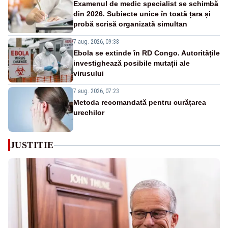
Examenul de medic specialist se schimbă
din 2026. Subiecte unice în toată țara și
probă scrisă organizată simultan
7 aug. 2026, 09:38
Ebola se extinde în RD Congo. Autoritățile
investighează posibile mutații ale
virusului
7 aug. 2026, 07:23
Metoda recomandată pentru curățarea
urechilor
JUSTITIE