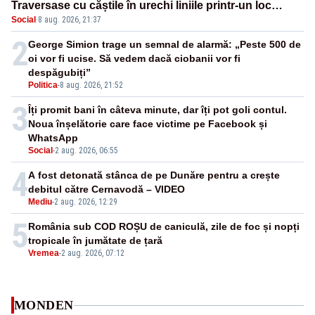
Traversase cu căștile în urechi liniile printr-un loc
Social
·
8 aug. 2026, 21:37
nepermis
2
George Simion trage un semnal de alarmă: „Peste 500 de
oi vor fi ucise. Să vedem dacă ciobanii vor fi
despăgubiți”
Politica
-
8 aug. 2026, 21:52
3
Îți promit bani în câteva minute, dar îți pot goli contul.
Noua înșelătorie care face victime pe Facebook și
WhatsApp
Social
-
2 aug. 2026, 06:55
4
A fost detonată stânca de pe Dunăre pentru a crește
debitul către Cernavodă – VIDEO
Mediu
-
2 aug. 2026, 12:29
5
România sub COD ROȘU de caniculă, zile de foc și nopți
tropicale în jumătate de țară
Vremea
-
2 aug. 2026, 07:12
MONDEN