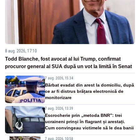
8 aug. 2026, 17:10
Todd Blanche, fost avocat al lui Trump, confirmat
procuror general al SUA după un vot la limită în Senat
7 aug. 2026, 15:34
Bărbat evadat din arest la domiciliu, după
ce ar fi distrus brățara electronică de
monitorizare
7 aug. 2026, 13:39
Escrocherie prin „metoda BNR”: trei
ucraineni prinși în flagrant și arestați.
Cum convingeau victimele să le dea banii
7 aug. 2026, 10:58