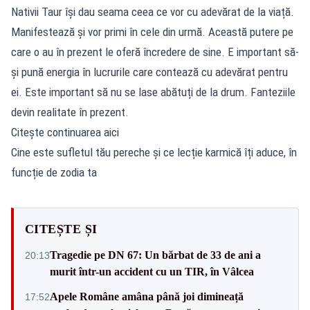
Nativii Taur își dau seama ceea ce vor cu adevărat de la viață.
Manifestează și vor primi în cele din urmă. Această putere pe
care o au în prezent le oferă încredere de sine. E important să-
și pună energia în lucrurile care contează cu adevărat pentru
ei. Este important să nu se lase abătuți de la drum. Fanteziile
devin realitate în prezent.
Citește continuarea aici
Cine este sufletul tău pereche și ce lecție karmică îți aduce, în
funcție de zodia ta
CITEȘTE ȘI
Tragedie pe DN 67: Un bărbat de 33 de ani a
20:13
murit într-un accident cu un TIR, în Vâlcea
Apele Române amâna până joi dimineață
17:52