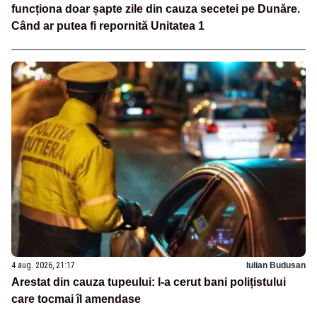
funcționa doar șapte zile din cauza secetei pe Dunăre.
Când ar putea fi repornită Unitatea 1
4 aug. 2026, 21:17
Iulian Budusan
Arestat din cauza tupeului: I-a cerut bani polițistului
care tocmai îl amendase