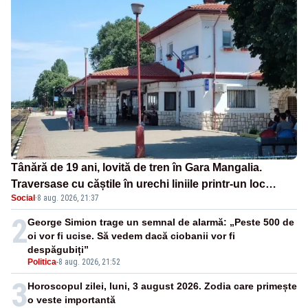
Tânără de 19 ani, lovită de tren în Gara Mangalia.
Traversase cu căștile în urechi liniile printr-un loc
Social
·
8 aug. 2026, 21:37
nepermis
2
George Simion trage un semnal de alarmă: „Peste 500 de
oi vor fi ucise. Să vedem dacă ciobanii vor fi
despăgubiți”
Politica
-
8 aug. 2026, 21:52
3
Horoscopul zilei, luni, 3 august 2026. Zodia care primește
o veste importantă