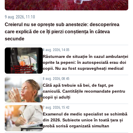
9 aug. 2026, 11:10
Creierul nu se oprește sub anestezie: descoperirea
care explică de ce îți pierzi conștiența în câteva
secunde
8 aug. 2026, 14:05
Răsturnare de situație în cazul ambulanței
oprite la pepeni: în autospecială erau doi
copii. Nu au fost supravegheați medical
8 aug. 2026, 08:45
Câtă apă trebuie să bei, de fapt, pe
caniculă. Cantitățile recomandate pentru
copii și adulți
7 aug. 2026, 15:42
Examenul de medic specialist se schimbă
din 2026. Subiecte unice în toată țara și
probă scrisă organizată simultan