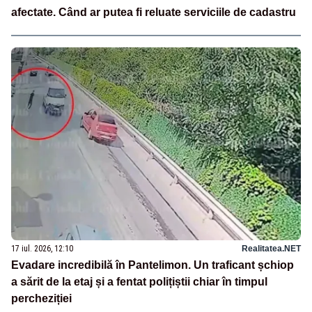
afectate. Când ar putea fi reluate serviciile de cadastru
17 iul. 2026, 12:10
Realitatea.NET
Evadare incredibilă în Pantelimon. Un traficant șchiop
a sărit de la etaj și a fentat polițiștii chiar în timpul
percheziției