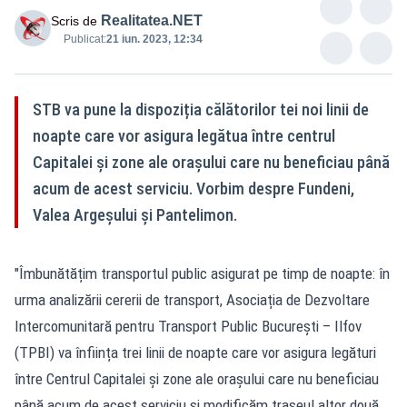
Realitatea.NET
Scris de
Publicat:
21 iun. 2023, 12:34
STB va pune la dispoziția călătorilor tei noi linii de
noapte care vor asigura legătua între centrul
Capitalei şi zone ale oraşului care nu beneficiau până
acum de acest serviciu. Vorbim despre Fundeni,
Valea Argeșului și Pantelimon.
"Îmbunătățim transportul public asigurat pe timp de noapte: în
urma analizării cererii de transport, Asociația de Dezvoltare
Intercomunitară pentru Transport Public București – Ilfov
(TPBI) va înființa trei linii de noapte care vor asigura legături
între Centrul Capitalei și zone ale orașului care nu beneficiau
până acum de acest serviciu și modificăm traseul altor două,