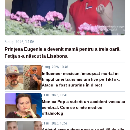
5 aug. 2026, 14:06
Prințesa Eugenie a devenit mamă pentru a treia oară.
Fetița s-a născut la Lisabona
5 aug. 2026, 10:46
Influencer mexican, împușcat mortal în
timpul unei transmisiuni live pe TikTok.
Atacul a fost surprins în direct
31 iul. 2026, 13:41
Monica Pop a suferit un accident vascular
cerebral. Cum se simte medicul
oftalmolog
31 iul. 2026, 10:59
Artistul care a ținut post cu apă 40 de zile,