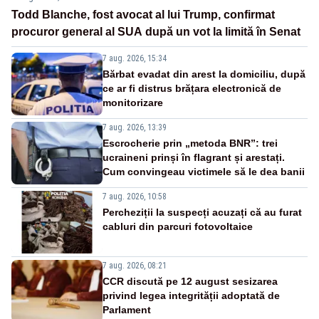
Todd Blanche, fost avocat al lui Trump, confirmat
procuror general al SUA după un vot la limită în Senat
7 aug. 2026, 15:34
Bărbat evadat din arest la domiciliu, după
ce ar fi distrus brățara electronică de
monitorizare
7 aug. 2026, 13:39
Escrocherie prin „metoda BNR”: trei
ucraineni prinși în flagrant și arestați.
Cum convingeau victimele să le dea banii
7 aug. 2026, 10:58
Percheziții la suspecți acuzați că au furat
cabluri din parcuri fotovoltaice
7 aug. 2026, 08:21
CCR discută pe 12 august sesizarea
privind legea integrității adoptată de
Parlament