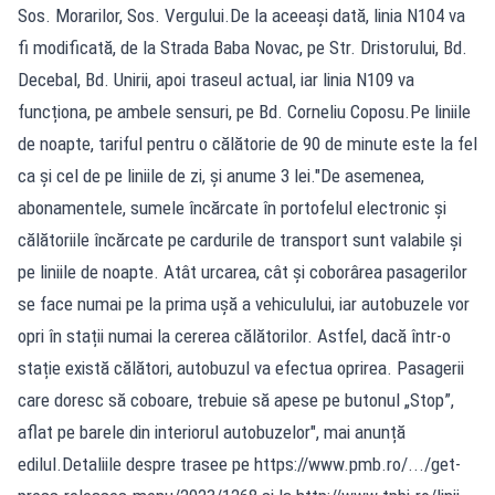
Sos. Morarilor, Sos. Vergului.De la aceeași dată, linia N104 va
fi modificată, de la Strada Baba Novac, pe Str. Dristorului, Bd.
Decebal, Bd. Unirii, apoi traseul actual, iar linia N109 va
funcționa, pe ambele sensuri, pe Bd. Corneliu Coposu.Pe liniile
de noapte, tariful pentru o călătorie de 90 de minute este la fel
ca și cel de pe liniile de zi, și anume 3 lei."De asemenea,
abonamentele, sumele încărcate în portofelul electronic și
călătoriile încărcate pe cardurile de transport sunt valabile și
pe liniile de noapte. Atât urcarea, cât și coborârea pasagerilor
se face numai pe la prima ușă a vehiculului, iar autobuzele vor
opri în stații numai la cererea călătorilor. Astfel, dacă într-o
stație există călători, autobuzul va efectua oprirea. Pasagerii
care doresc să coboare, trebuie să apese pe butonul „Stop”,
aflat pe barele din interiorul autobuzelor", mai anunță
edilul.Detaliile despre trasee pe https://www.pmb.ro/.../get-