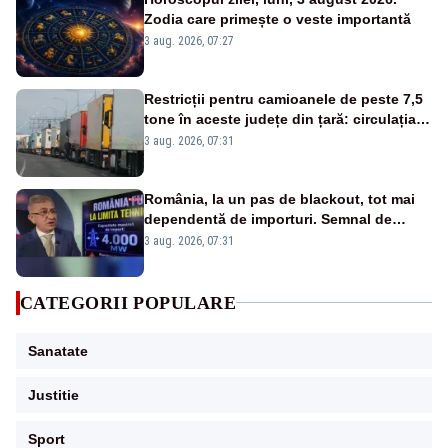
Zodia care primește o veste importantă
3 aug. 2026, 07:27
Restricții pentru camioanele de peste 7,5
tone în aceste județe din țară: circulația
este interzisă luni, între orele 12:00 și
3 aug. 2026, 07:31
20:00
România, la un pas de blackout, tot mai
dependentă de importuri. Semnal de
alarmă tras de un expert în energie
3 aug. 2026, 07:31
CATEGORII POPULARE
Sanatate
Justitie
Sport