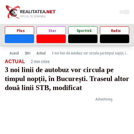
Plus
Star
Sportivă
Radio
Acasă
Știri
Actual
3 noi linii de autobuz vor circula pe timpul nopții, în București. Traseul altor două linii STB, modificat
·
ACTUAL
2 min citire
3 noi linii de autobuz vor circula pe
timpul nopții, în București. Traseul altor
două linii STB, modificat
Advertising