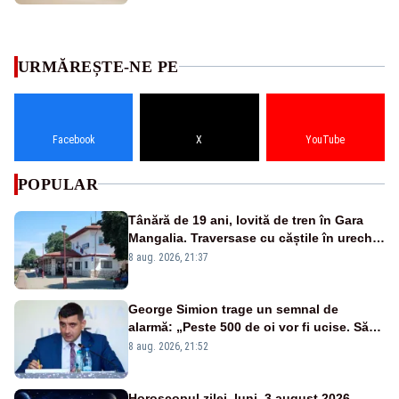
URMĂREȘTE-NE PE
Facebook
X
YouTube
POPULAR
Tânără de 19 ani, lovită de tren în Gara
Mangalia. Traversase cu căștile în urechi
liniile printr-un loc nepermis
8 aug. 2026, 21:37
George Simion trage un semnal de
alarmă: „Peste 500 de oi vor fi ucise. Să
vedem dacă ciobanii vor fi despăgubiți”
8 aug. 2026, 21:52
Horoscopul zilei, luni, 3 august 2026.