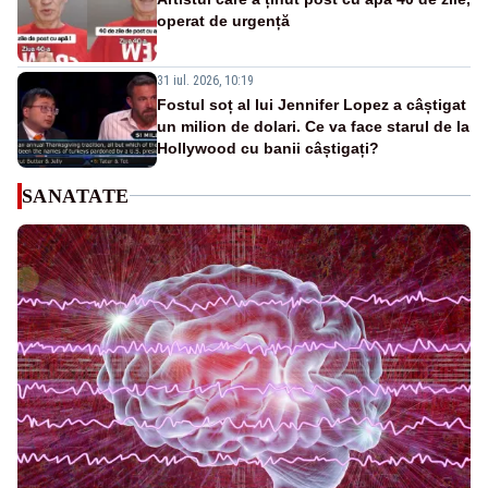
operat de urgență
31 iul. 2026, 10:19
Fostul soț al lui Jennifer Lopez a câștigat
un milion de dolari. Ce va face starul de la
Hollywood cu banii câștigați?
SANATATE