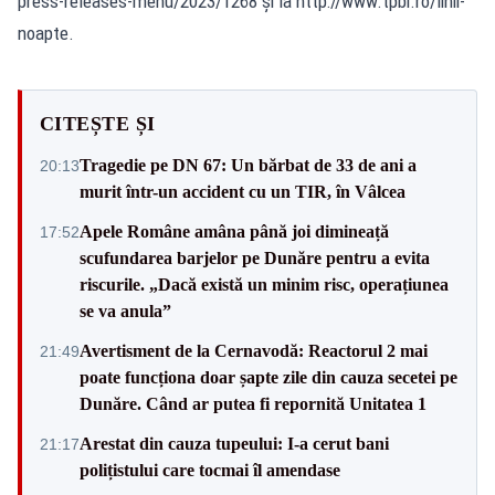
press-releases-menu/2023/1268 și la http://www.tpbi.ro/linii-
noapte.
CITEȘTE ȘI
Tragedie pe DN 67: Un bărbat de 33 de ani a
20:13
murit într-un accident cu un TIR, în Vâlcea
Apele Române amâna până joi dimineață
17:52
scufundarea barjelor pe Dunăre pentru a evita
riscurile. „Dacă există un minim risc, operațiunea
se va anula”
Avertisment de la Cernavodă: Reactorul 2 mai
21:49
poate funcționa doar șapte zile din cauza secetei pe
Dunăre. Când ar putea fi repornită Unitatea 1
Arestat din cauza tupeului: I-a cerut bani
21:17
polițistului care tocmai îl amendase