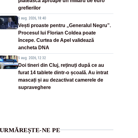
plătească aproape un miliard de euro
grefierilor
5 aug. 2026, 18:40
Vești proaste pentru „Generalul Negru”.
Procesul lui Florian Coldea poate
începe. Curtea de Apel validează
ancheta DNA
5 aug. 2026, 12:32
Doi tineri din Cluj, reținuți după ce au
furat 14 tablete dintr-o școală. Au intrat
mascați și au dezactivat camerele de
supraveghere
URMĂREȘTE-NE PE