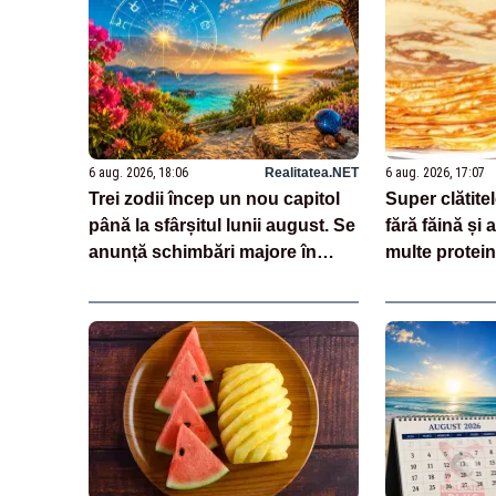
6 aug. 2026, 18:06
Realitatea.NET
6 aug. 2026, 17:07
Trei zodii încep un nou capitol
Super clătitel
până la sfârșitul lunii august. Se
fără făină și
anunță schimbări majore în
multe protei
dragoste, carieră și bani