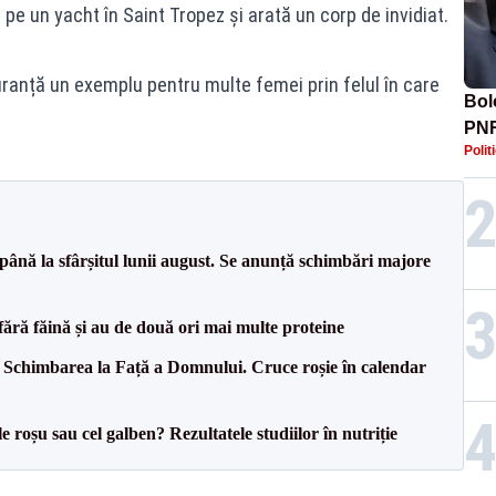
pe un yacht în Saint Tropez și arată un corp de invidiat.
uranță un exemplu pentru multe femei prin felul în care
Bolo
PNR
Polit
 până la sfârșitul lunii august. Se anunță schimbări majore
c fără făină și au de două ori mai multe proteine
t: Schimbarea la Față a Domnului. Cruce roșie în calendar
 roșu sau cel galben? Rezultatele studiilor în nutriție