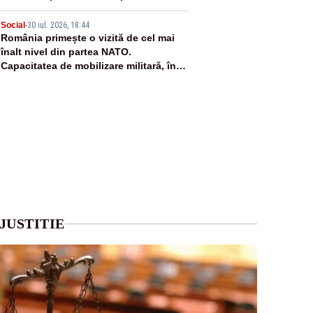
5
Social
-
30 iul. 2026, 18:44
România primește o vizită de cel mai
înalt nivel din partea NATO.
Capacitatea de mobilizare militară, în
centrul discuțiilor
JUSTITIE