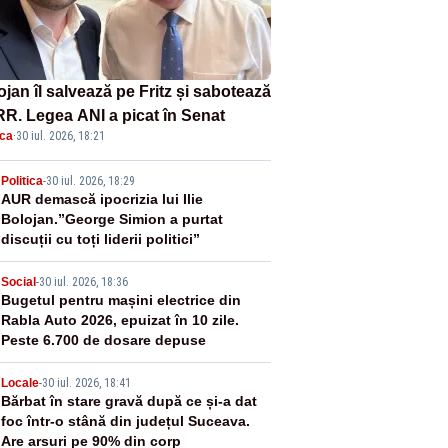
jan îl salvează pe Fritz și sabotează
R. Legea ANI a picat în Senat
ica
·
30 iul. 2026, 18:21
2
Politica
-
30 iul. 2026, 18:29
AUR demască ipocrizia lui Ilie
Bolojan.”George Simion a purtat
discuții cu toți liderii politici”
3
Social
-
30 iul. 2026, 18:36
Bugetul pentru mașini electrice din
Rabla Auto 2026, epuizat în 10 zile.
Peste 6.700 de dosare depuse
4
Locale
-
30 iul. 2026, 18:41
Bărbat în stare gravă după ce și-a dat
foc într-o stână din județul Suceava.
Are arsuri pe 90% din corp