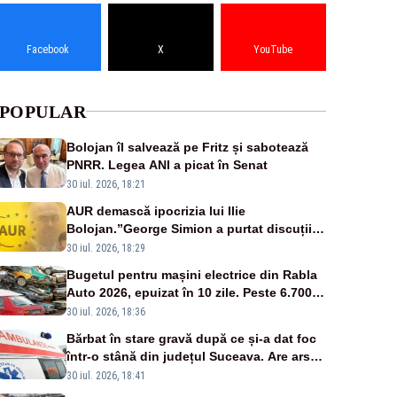
Facebook
X
YouTube
POPULAR
Bolojan îl salvează pe Fritz și sabotează
PNRR. Legea ANI a picat în Senat
30 iul. 2026, 18:21
AUR demască ipocrizia lui Ilie
Bolojan.”George Simion a purtat discuții
cu toți liderii politici”
30 iul. 2026, 18:29
Bugetul pentru mașini electrice din Rabla
Auto 2026, epuizat în 10 zile. Peste 6.700
de dosare depuse
30 iul. 2026, 18:36
Bărbat în stare gravă după ce și-a dat foc
într-o stână din județul Suceava. Are arsuri
pe 90% din corp
30 iul. 2026, 18:41