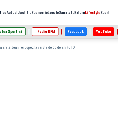
tica
Actual
Justitie
Economie
Locale
Sanatate
Extern
Lifestyle
Sport
atea Sportivă
Radio RFM
Facebook
YouTube
um arată Jennifer Lopez la vârsta de 50 de ani FOTO