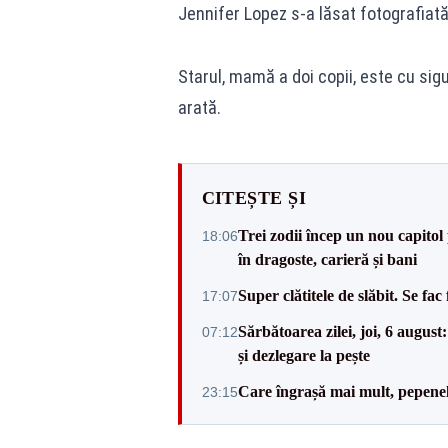
Jennifer Lopez s-a lăsat fotografiată 
Starul, mamă a doi copii, este cu sig
arată.
CITEȘTE ȘI
Trei zodii încep un nou capitol
18:06
în dragoste, carieră și bani
Super clătitele de slăbit. Se fa
17:07
Sărbătoarea zilei, joi, 6 augus
07:12
și dezlegare la pește
Care îngrașă mai mult, pepenele
23:15