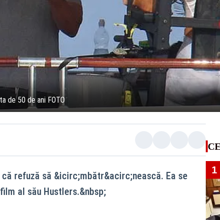
sta de 50 de ani FOTO
CE
1
e că refuză să &icirc;mbătr&acirc;nească. Ea se
film al său Hustlers.&nbsp;