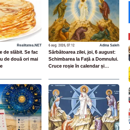
Realitatea.NET
6 aug. 2026, 07:12
Adina Saleh
e de slăbit. Se fac
Sărbătoarea zilei, joi, 6 august:
 au de două ori mai
Schimbarea la Față a Domnului.
ne
Cruce roșie în calendar și
dezlegare la pește