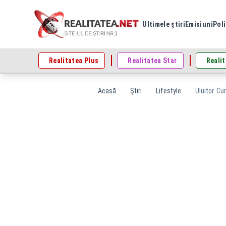
Ultimele știri
Emisiuni
Poli
Realitatea Plus
Realitatea Star
Realit
Acasă
Știri
Lifestyle
Uluitor. C