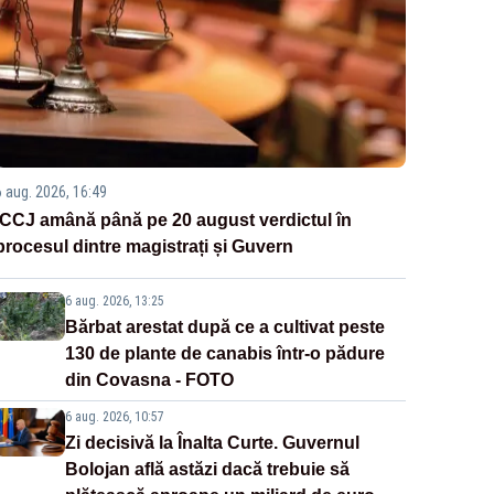
6 aug. 2026, 16:49
ÎCCJ amână până pe 20 august verdictul în
procesul dintre magistrați și Guvern
6 aug. 2026, 13:25
Bărbat arestat după ce a cultivat peste
130 de plante de canabis într-o pădure
din Covasna - FOTO
6 aug. 2026, 10:57
Zi decisivă la Înalta Curte. Guvernul
Bolojan află astăzi dacă trebuie să