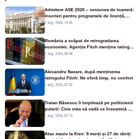
Admitere ASE 2026 – sesiunea de toamnă:
înscrieri pentru programele de licență,
masterat și doctorat
1 aug. 2026, 10:45
România a scăpat de retrogradarea
economiei. Agenția Fitch menține ratingul
„BBB-” cu perspectivă negativă
1 aug. 2026, 06:48
Alexandru Nazare, după menținerea
ratingului Fitch: Ne oferă timp, nu confort
1 aug. 2026, 07:02
Traian Băsescu îi torpilează pe politicienii
puterii: Cine vrea să vadă ce înseamnă să
fii prost, se uită la România
1 aug. 2026, 07:13
Atac masiv la Kiev: 9 morți și 27 de răniți