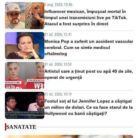
5 aug. 2026, 10:46
Influencer mexican, împușcat mortal în
timpul unei transmisiuni live pe TikTok.
Atacul a fost surprins în direct
31 iul. 2026, 13:41
Monica Pop a suferit un accident vascular
cerebral. Cum se simte medicul
oftalmolog
31 iul. 2026, 10:59
Artistul care a ținut post cu apă 40 de zile,
operat de urgență
31 iul. 2026, 10:19
Fostul soț al lui Jennifer Lopez a câștigat
un milion de dolari. Ce va face starul de la
Hollywood cu banii câștigați?
SANATATE