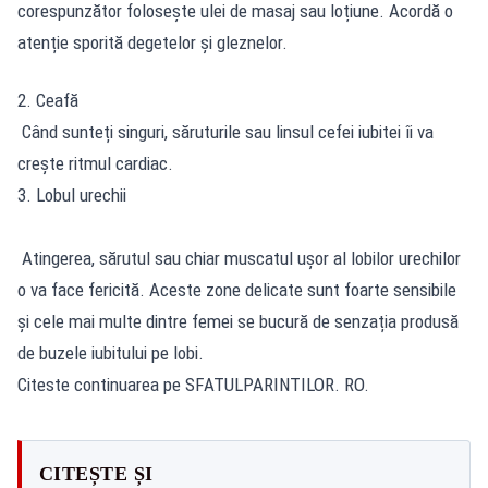
corespunzător folosește ulei de masaj sau loțiune. Acordă o
atenție sporită degetelor și gleznelor.
2. Ceafă
Când sunteți singuri, săruturile sau linsul cefei iubitei îi va
crește ritmul cardiac.
3. Lobul urechii
Atingerea, sărutul sau chiar muscatul ușor al lobilor urechilor
o va face fericită. Aceste zone delicate sunt foarte sensibile
și cele mai multe dintre femei se bucură de senzația produsă
de buzele iubitului pe lobi.
Citeste continuarea pe SFATULPARINTILOR. RO.
CITEȘTE ȘI