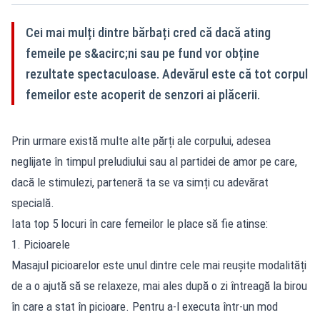
Cei mai mulți dintre bărbați cred că dacă ating
femeile pe s&acirc;ni sau pe fund vor obține
rezultate spectaculoase. Adevărul este că tot corpul
femeilor este acoperit de senzori ai plăcerii.
Prin urmare există multe alte părți ale corpului, adesea
neglijate în timpul preludiului sau al partidei de amor pe care,
dacă le stimulezi, parteneră ta se va simți cu adevărat
specială.
Iata top 5 locuri în care femeilor le place să fie atinse:
1. Picioarele
Masajul picioarelor este unul dintre cele mai reușite modalități
de a o ajută să se relaxeze, mai ales după o zi întreagă la birou
în care a stat în picioare. Pentru a-l executa într-un mod