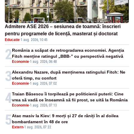
Admitere ASE 2026 – sesiunea de toamnă: înscrieri
pentru programele de licență, masterat și doctorat
Educatie
·
1 aug. 2026, 10:45
2
România a scăpat de retrogradarea economiei. Agenția
Fitch menține ratingul „BBB-” cu perspectivă negativă
Economie
-
1 aug. 2026, 06:48
3
Alexandru Nazare, după menținerea ratingului Fitch: Ne
oferă timp, nu confort
Economie
-
1 aug. 2026, 07:02
4
Traian Băsescu îi torpilează pe politicienii puterii: Cine
vrea să vadă ce înseamnă să fii prost, se uită la România
Economie
-
1 aug. 2026, 07:13
5
Atac masiv la Kiev: 9 morți și 27 de răniți în al doilea
bombardament în 48 de ore
Extern
-
1 aug. 2026, 07:22