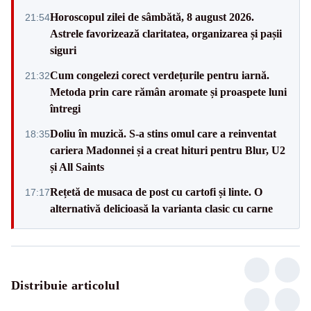
Horoscopul zilei de sâmbătă, 8 august 2026.
21:54
Astrele favorizează claritatea, organizarea și pașii
siguri
Cum congelezi corect verdețurile pentru iarnă.
21:32
Metoda prin care rămân aromate și proaspete luni
întregi
Doliu în muzică. S-a stins omul care a reinventat
18:35
cariera Madonnei și a creat hituri pentru Blur, U2
și All Saints
Rețetă de musaca de post cu cartofi și linte. O
17:17
alternativă delicioasă la varianta clasic cu carne
Distribuie articolul