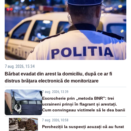
7 aug. 2026, 15:34
Bărbat evadat din arest la domiciliu, după ce ar fi
distrus brățara electronică de monitorizare
7 aug. 2026, 13:39
Escrocherie prin „metoda BNR”: trei
ucraineni prinși în flagrant și arestați.
Cum convingeau victimele să le dea banii
7 aug. 2026, 10:58
Percheziții la suspecți acuzați că au furat