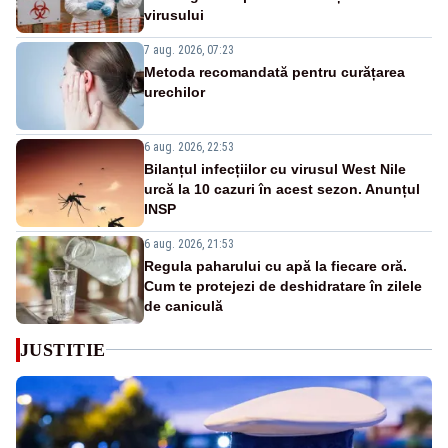
virusului
7 aug. 2026, 07:23
Metoda recomandată pentru curățarea
urechilor
6 aug. 2026, 22:53
Bilanțul infecțiilor cu virusul West Nile
urcă la 10 cazuri în acest sezon. Anunțul
INSP
6 aug. 2026, 21:53
Regula paharului cu apă la fiecare oră.
Cum te protejezi de deshidratare în zilele
de caniculă
JUSTITIE