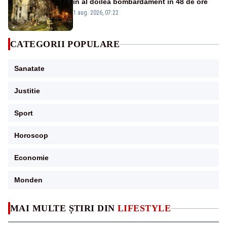
în al doilea bombardament în 48 de ore
1 aug. 2026, 07:22
CATEGORII POPULARE
Sanatate
Justitie
Sport
Horoscop
Economie
Monden
MAI MULTE ȘTIRI DIN
LIFESTYLE