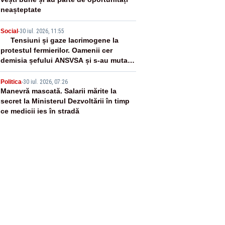
neașteptate
4
Social
-
30 iul. 2026, 11:55
Tensiuni și gaze lacrimogene la
protestul fermierilor. Oamenii cer
demisia șefului ANSVSA și s-au mutat
în Piața Victoria– LIVE TEXT
5
Politica
-
30 iul. 2026, 07:26
Manevră mascată. Salarii mărite la
secret la Ministerul Dezvoltării în timp
ce medicii ies în stradă