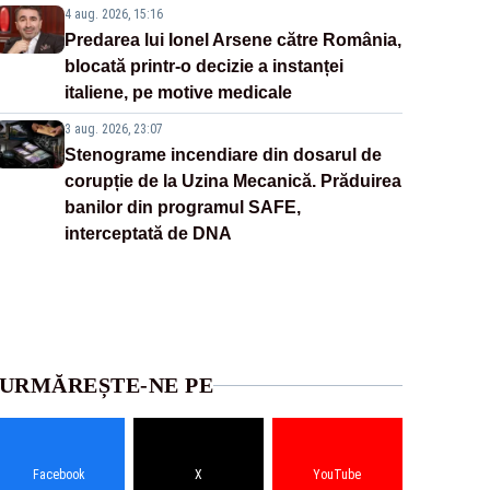
4 aug. 2026, 15:16
Predarea lui Ionel Arsene către România,
blocată printr-o decizie a instanței
italiene, pe motive medicale
3 aug. 2026, 23:07
Stenograme incendiare din dosarul de
corupție de la Uzina Mecanică. Prăduirea
banilor din programul SAFE,
interceptată de DNA
URMĂREȘTE-NE PE
Facebook
X
YouTube