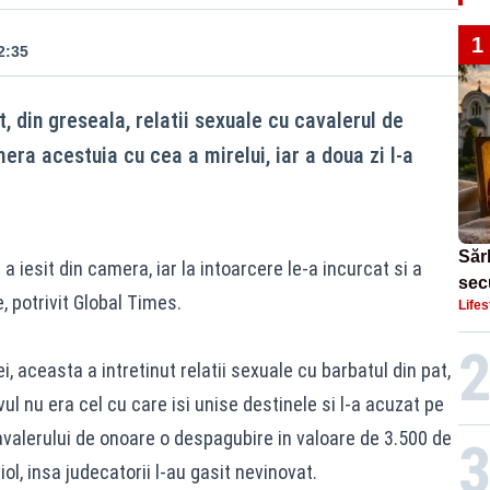
1
2:35
t, din greseala, relatii sexuale cu cavalerul de
ra acestuia cu cea a mirelui, iar a doua zi l-a
Sărb
a iesit din camera, iar la intoarcere le-a incurcat si a
sec
, potrivit Global Times.
Lifes
Dom
i, aceasta a intretinut relatii sexuale cu barbatul din pat,
ul nu era cel cu care isi unise destinele si l-a acuzat pe
cavalerului de onoare o despagubire in valoare de 3.500 de
iol, insa judecatorii l-au gasit nevinovat.