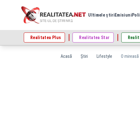
Ultimele știri
Emisiuni
Poli
Realitatea Plus
Realitatea Star
Realit
Acasă
Știri
Lifestyle
O mireasă s