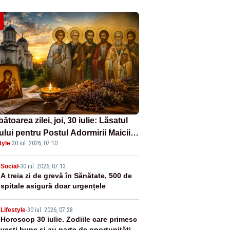
ătoarea zilei, joi, 30 iulie: Lăsatul
ului pentru Postul Adormirii Maicii
tyle
·
30 iul. 2026, 07:10
nului și Sfântul Valentin
2
Social
-
30 iul. 2026, 07:13
A treia zi de grevă în Sănătate, 500 de
spitale asigură doar urgențele
3
Lifestyle
-
30 iul. 2026, 07:28
Horoscop 30 iulie. Zodiile care primesc
vești bune și au parte de oportunități