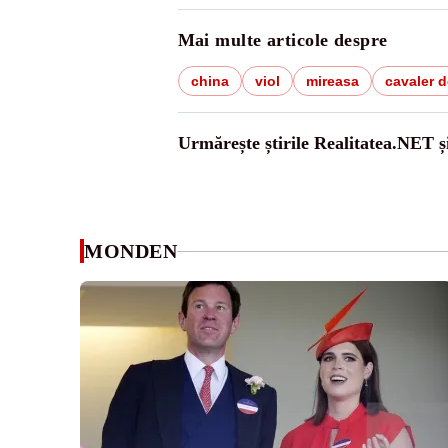
Mai multe articole despre
china
viol
mireasa
cavaler 
Urmărește știrile Realitatea.NET ș
MONDEN