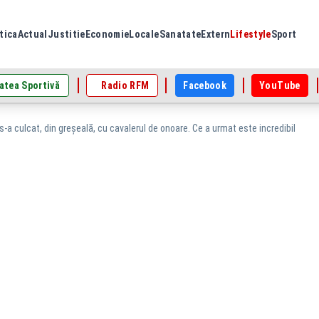
tica
Actual
Justitie
Economie
Locale
Sanatate
Extern
Lifestyle
Sport
atea Sportivă
Radio RFM
Facebook
YouTube
-a culcat, din greşeală, cu cavalerul de onoare. Ce a urmat este incredibil