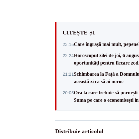
CITEȘTE ȘI
Care îngrașă mai mult, pepenele
23:15
Horoscopul zilei de joi, 6 augus
22:24
oportunități pentru fiecare zod
Schimbarea la Față a Domnului 20
21:21
această zi ca să ai noroc
Ora la care trebuie să pornești
20:05
Suma pe care o economisești în
Distribuie articolul