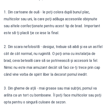
1. Din cartoane de ouă - le poţi colora după bunul plac,
multicolor sau uni, la care poţi adăuga accesoriile obişnuite
sau altele confecţionate pentru acest tip de brad. Important
este să-ţi placă ţie ce iese la final.
2. Din scara nefolosită - desigur, trebuie să aibă şi ea un astfel
cât de cât normal, nu ruginită. O poţi orna cu instalaţia de
brad, ceva beteală care să se potrivească şi accesorii la fel.
Nimic nu este mai amuzant decât să faci ce-ţi trece prin cap
când vine vorba de spirit liber la decorat pomul inedit.
3. Din gheme de aţă - mai groase sau mai subţiri, pomul va
arăta ca un tort cu bomboane. Îl poţi face multicolor sau poţi
opta pentru o singură culoare de sezon.