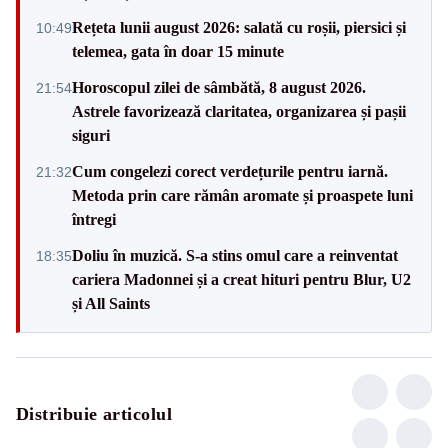
Rețeta lunii august 2026: salată cu roșii, piersici și
10:49
telemea, gata în doar 15 minute
Horoscopul zilei de sâmbătă, 8 august 2026.
21:54
Astrele favorizează claritatea, organizarea și pașii
siguri
Cum congelezi corect verdețurile pentru iarnă.
21:32
Metoda prin care rămân aromate și proaspete luni
întregi
Doliu în muzică. S-a stins omul care a reinventat
18:35
cariera Madonnei și a creat hituri pentru Blur, U2
și All Saints
Distribuie articolul