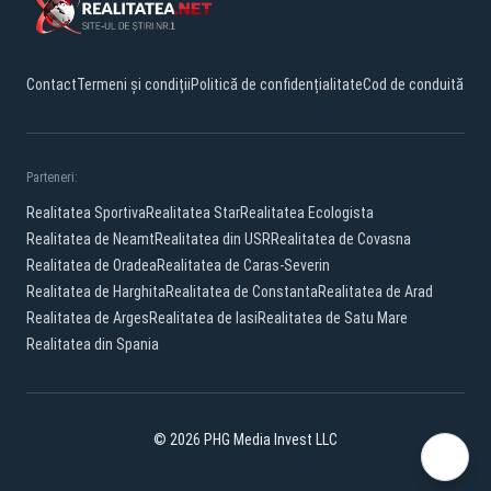
Contact
Termeni și condiții
Politică de confidențialitate
Cod de conduită
Parteneri:
Realitatea Sportiva
Realitatea Star
Realitatea Ecologista
Realitatea de Neamt
Realitatea din USR
Realitatea de Covasna
Realitatea de Oradea
Realitatea de Caras-Severin
Realitatea de Harghita
Realitatea de Constanta
Realitatea de Arad
Realitatea de Arges
Realitatea de Iasi
Realitatea de Satu Mare
Realitatea din Spania
© 2026 PHG Media Invest LLC
Facebook
YouTube
X
TikTok