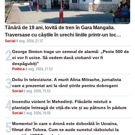
Tânără de 19 ani, lovită de tren în Gara Mangalia.
Traversase cu căștile în urechi liniile printr-un loc
Social
·
8 aug. 2026, 21:37
nepermis
2
George Simion trage un semnal de alarmă: „Peste 500 de
oi vor fi ucise. Să vedem dacă ciobanii vor fi
despăgubiți”
Politica
-
8 aug. 2026, 21:52
3
Doliu în televiziune. A murit Alina Mitrache, jurnalista
care a prezentat ani la rând știrile pentru dobrogeni
Social
-
2 aug. 2026, 15:53
4
Incendiu violent în Mehedinți. Flăcările mistuit o
plantație întreagă de viță-de-vie și au pătruns în pădure
Social
-
2 aug. 2026, 16:02
5
Momentul în care o dronă este doborâtă în Ucraina,
filmat din Tulcea. Cum se aude sunetul războiului la