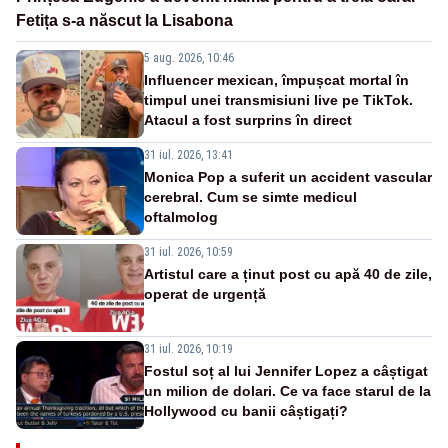
Fetița s-a născut la Lisabona
5 aug. 2026, 10:46
Influencer mexican, împușcat mortal în
timpul unei transmisiuni live pe TikTok.
Atacul a fost surprins în direct
31 iul. 2026, 13:41
Monica Pop a suferit un accident vascular
cerebral. Cum se simte medicul
oftalmolog
31 iul. 2026, 10:59
Artistul care a ținut post cu apă 40 de zile,
operat de urgență
31 iul. 2026, 10:19
Fostul soț al lui Jennifer Lopez a câștigat
un milion de dolari. Ce va face starul de la
Hollywood cu banii câștigați?