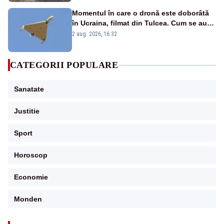
Momentul în care o dronă este doborâtă
în Ucraina, filmat din Tulcea. Cum se aude
sunetul războiului la graniță - VIDEO
2 aug. 2026, 16:32
exclusiv
CATEGORII POPULARE
Sanatate
Justitie
Sport
Horoscop
Economie
Monden