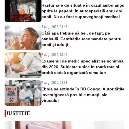
Răsturnare de situație în cazul ambulanței
oprite la pepeni: în autospecială erau doi
copii. Nu au fost supravegheați medical
8 aug. 2026, 08:45
Câtă apă trebuie să bei, de fapt, pe
caniculă. Cantitățile recomandate pentru
copii și adulți
7 aug. 2026, 15:42
Examenul de medic specialist se schimbă
din 2026. Subiecte unice în toată țara și
probă scrisă organizată simultan
7 aug. 2026, 09:38
Ebola se extinde în RD Congo. Autoritățile
investighează posibile mutații ale
virusului
JUSTITIE