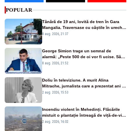
POPULAR
Tânără de 19 ani, lovită de tren în Gara
Mangalia. Traversase cu căștile în urechi
liniile printr-un loc nepermis
8 aug. 2026, 21:37
George Simion trage un semnal de
alarmă: „Peste 500 de oi vor fi ucise. Să
vedem dacă ciobanii vor fi despăgubiți”
8 aug. 2026, 21:52
Doliu în televiziune. A murit Alina
Mitrache, jurnalista care a prezentat ani la
rând știrile pentru dobrogeni
2 aug. 2026, 15:53
Incendiu violent în Mehedinți. Flăcările
mistuit o plantație întreagă de viță-de-vie
și au pătruns în pădure
2 aug. 2026, 16:02