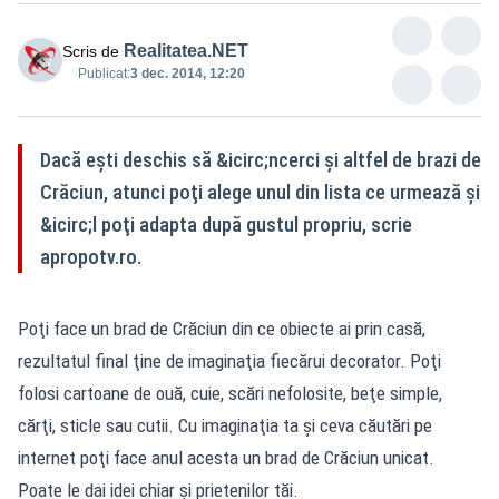
Realitatea.NET
Scris de
Publicat:
3 dec. 2014, 12:20
Dacă eşti deschis să &icirc;ncerci şi altfel de brazi de
Crăciun, atunci poţi alege unul din lista ce urmează şi
&icirc;l poţi adapta după gustul propriu, scrie
apropotv.ro.
Poţi face un brad de Crăciun din ce obiecte ai prin casă,
rezultatul final ţine de imaginaţia fiecărui decorator. Poţi
folosi cartoane de ouă, cuie, scări nefolosite, beţe simple,
cărţi, sticle sau cutii. Cu imaginaţia ta şi ceva căutări pe
internet poţi face anul acesta un brad de Crăciun unicat.
Poate le dai idei chiar şi prietenilor tăi.