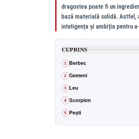
dragostea poate fi un ingredient
bază materială solidă. Astfel,
inteligența și ambiția pentru a-ș
CUPRINS
Berbec
1
Gemeni
2
Leu
3
Scorpion
4
Pești
5