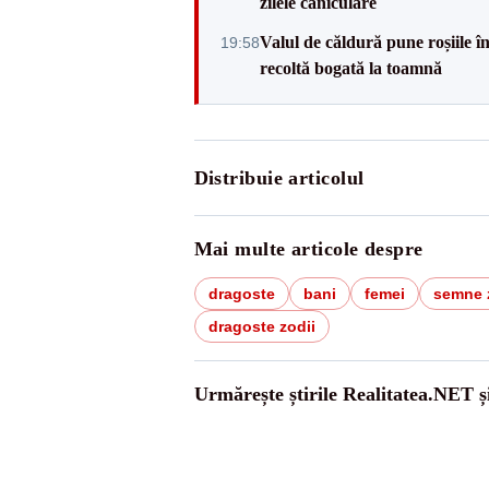
zilele caniculare
Valul de căldură pune roșiile î
19:58
recoltă bogată la toamnă
Distribuie articolul
Mai multe articole despre
dragoste
bani
femei
semne 
dragoste zodii
Urmărește știrile Realitatea.NET ș