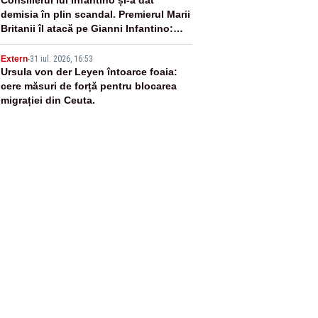
4
demisia în plin scandal. Premierul Marii
Britanii îl atacă pe Gianni Infantino:
„Este omul nepotrivit” să conducă
5
FIFA
Extern
-
31 iul. 2026, 16:53
Ursula von der Leyen întoarce foaia:
cere măsuri de forță pentru blocarea
migrației din Ceuta.