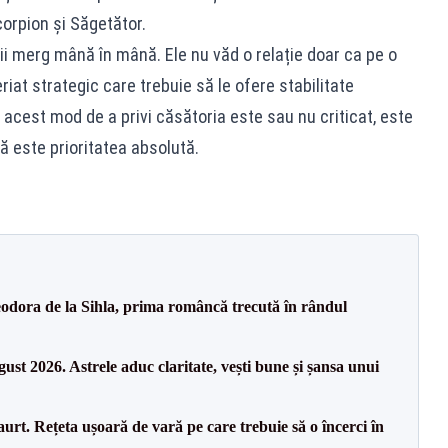
corpion și Săgetător.
ii merg mână în mână. Ele nu văd o relație doar ca pe o
riat strategic care trebuie să le ofere stabilitate
 acest mod de a privi căsătoria este sau nu criticat, este
ă este prioritatea absolută.
odora de la Sihla, prima româncă trecută în rândul
gust 2026. Astrele aduc claritate, vești bune și șansa unui
 iaurt. Rețeta ușoară de vară pe care trebuie să o încerci în