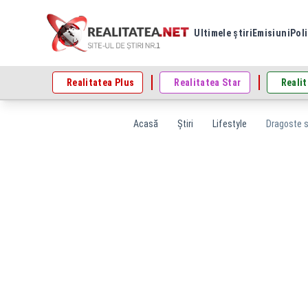
Ultimele știri
Emisiuni
Poli
Realitatea Plus
Realitatea Star
Realit
Acasă
Știri
Lifestyle
Dragoste s