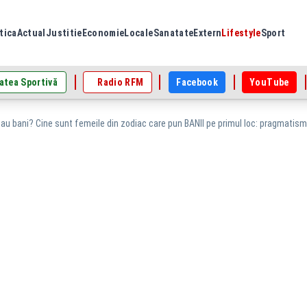
tica
Actual
Justitie
Economie
Locale
Sanatate
Extern
Lifestyle
Sport
atea Sportivă
Radio RFM
Facebook
YouTube
au bani? Cine sunt femeile din zodiac care pun BANII pe primul loc: pragmatismu