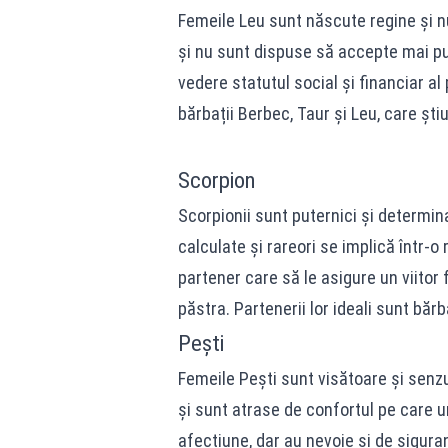
Femeile Leu sunt născute regine și nu
și nu sunt dispuse să accepte mai pu
vedere statutul social și financiar al
bărbații Berbec, Taur și Leu, care știu 
Scorpion
Scorpionii sunt puternici și determin
calculate și rareori se implică într-o
partener care să le asigure un viitor 
păstra. Partenerii lor ideali sunt bărb
Pești
Femeile Pești sunt visătoare și senz
și sunt atrase de confortul pe care u
afecțiune, dar au nevoie și de sigura