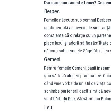
Dar care sunt aceste femei? Ce sem
Berbec
Femeile născute sub semnul Berbeculu
sentimentală au nevoie de siguranță f
conștiente că o relație cu un partener 
place luxul și adoră să fie răsfățate c
născuți sub semnele Săgetător, Leu 
Gemeni
Pentru femeile Gemeni, banii înseamnă
știu să facă alegeri pragmatice. Chi
când vine vorba de un stil de viață co
schimbe partenerii dacă simt că nevoi
sunt bărbații Rac, Vărsător sau Balan
Leu