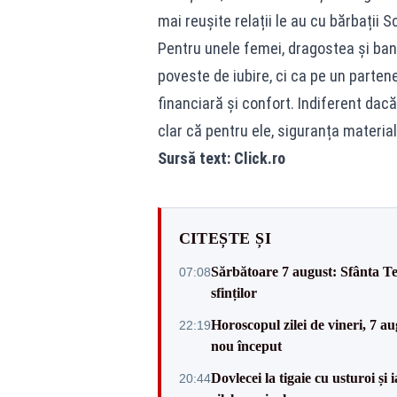
mai reușite relații le au cu bărbații S
Pentru unele femei, dragostea și ban
poveste de iubire, ci ca pe un partene
financiară și confort. Indiferent dacă
clar că pentru ele, siguranța material
Sursă text:
Click.ro
CITEȘTE ȘI
Sărbătoare 7 august: Sfânta Te
07:08
sfinților
Horoscopul zilei de vineri, 7 au
22:19
nou început
Dovlecei la tigaie cu usturoi și
20:44