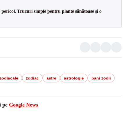
n pericol. Trucuri simple pentru plante sănătoase și o
zodiacale
zodiac
astre
astrologie
bani zodii
i pe
Google News