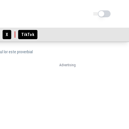
Schimba tema
X
TikTok
l lor este proverbial
Advertising