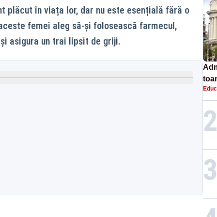
 plăcut în viața lor, dar nu este esențială fără o
 aceste femei aleg să-și folosească farmecul,
i asigura un trai lipsit de griji.
Adm
toa
Educ
lice