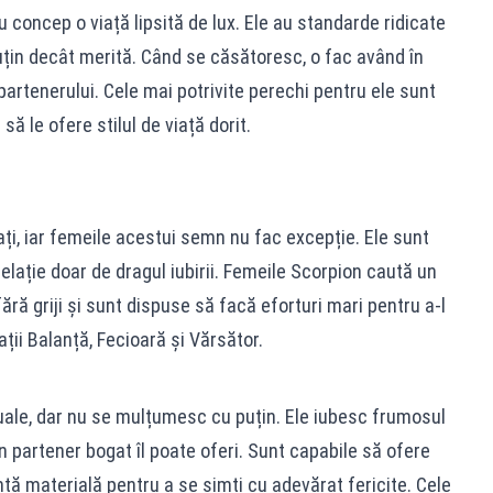
 concep o viață lipsită de lux. Ele au standarde ridicate
țin decât merită. Când se căsătoresc, o fac având în
 partenerului. Cele mai potrivite perechi pentru ele sunt
să le ofere stilul de viață dorit.
ați, iar femeile acestui semn nu fac excepție. Ele sunt
 relație doar de dragul iubirii. Femeile Scorpion caută un
fără griji și sunt dispuse să facă eforturi mari pentru a-l
ații Balanță, Fecioară și Vărsător.
uale, dar nu se mulțumesc cu puțin. Ele iubesc frumosul
n partener bogat îl poate oferi. Sunt capabile să ofere
nță materială pentru a se simți cu adevărat fericite. Cele