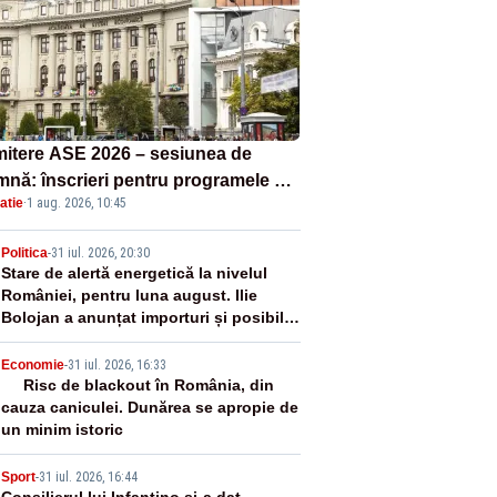
itere ASE 2026 – sesiunea de
mnă: înscrieri pentru programele de
atie
·
1 aug. 2026, 10:45
nță, masterat și doctorat
2
Politica
-
31 iul. 2026, 20:30
Stare de alertă energetică la nivelul
României, pentru luna august. Ilie
Bolojan a anunțat importuri și posibile
restricții – VIDEO
3
Economie
-
31 iul. 2026, 16:33
Risc de blackout în România, din
cauza caniculei. Dunărea se apropie de
un minim istoric
Sport
-
31 iul. 2026, 16:44
Consilierul lui Infantino și-a dat