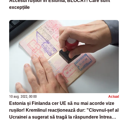
Accesul rușilor în Estonia, BLOCAT! Care sunt
excepțiile
10 aug. 2022, 00:00
Actual
Estonia și Finlanda cer UE să nu mai acorde vize
rușilor! Kremlinul reacționează dur: "Clovnul-șef al
Ucrainei a sugerat să tragă la răspundere întreaga
populație a Rusiei"