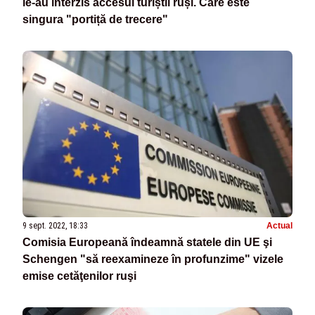
le-au interzis accesul turiștii ruși. Care este
singura "portiță de trecere"
9 sept. 2022, 18:33
Actual
Comisia Europeană îndeamnă statele din UE şi
Schengen "să reexamineze în profunzime" vizele
emise cetăţenilor ruşi