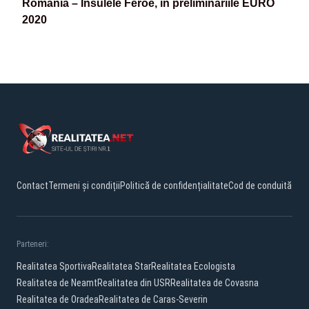
România – Insulele Feroe, în preliminariile EURO
2020
Contact
Termeni și condiții
Politică de confidențialitate
Cod de conduită
Parteneri:
Realitatea Sportiva
Realitatea Star
Realitatea Ecologista
Realitatea de Neamt
Realitatea din USR
Realitatea de Covasna
Realitatea de Oradea
Realitatea de Caras-Severin