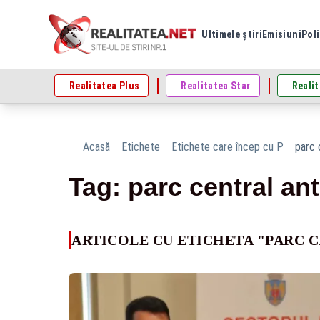
Ultimele știri
Emisiuni
Poli
Realitatea Plus
Realitatea Star
Realit
Acasă
Etichete
Etichete care încep cu P
parc 
Tag: parc central an
ARTICOLE CU ETICHETA "PARC 