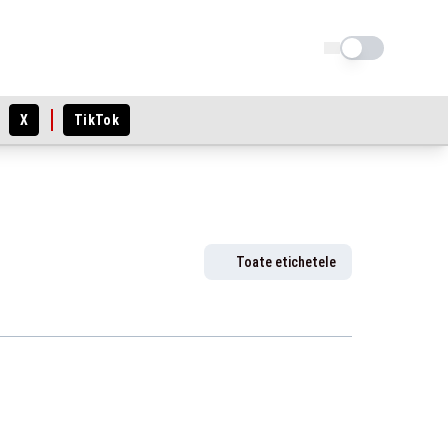
Schimba tema
X
TikTok
Toate etichetele