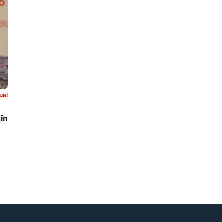
ual
 în