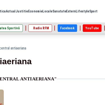
tica
Actual
Justitie
Economie
Locale
Sanatate
Extern
Lifestyle
Sport
atea Sportivă
Radio RFM
Facebook
YouTube
central antiaeriana
tiaeriana
CENTRAL ANTIAERIANA"