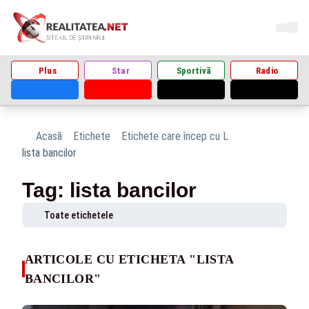
Plus
Star
Sportivă
Radio
Acasă
Etichete
Etichete care încep cu L
lista bancilor
Tag: lista bancilor
Toate etichetele
ARTICOLE CU ETICHETA "LISTA
BANCILOR"