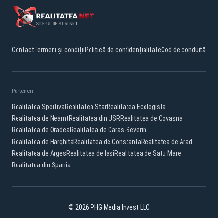
Contact
Termeni și condiții
Politică de confidențialitate
Cod de conduită
Parteneri:
Realitatea Sportiva
Realitatea Star
Realitatea Ecologista
Realitatea de Neamt
Realitatea din USR
Realitatea de Covasna
Realitatea de Oradea
Realitatea de Caras-Severin
Realitatea de Harghita
Realitatea de Constanta
Realitatea de Arad
Realitatea de Arges
Realitatea de Iasi
Realitatea de Satu Mare
Realitatea din Spania
© 2026 PHG Media Invest LLC
Facebook
YouTube
X
TikTok