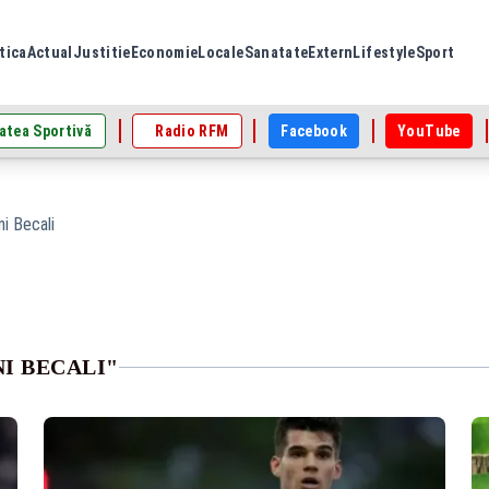
tica
Actual
Justitie
Economie
Locale
Sanatate
Extern
Lifestyle
Sport
atea Sportivă
Radio RFM
Facebook
YouTube
ni Becali
I BECALI"