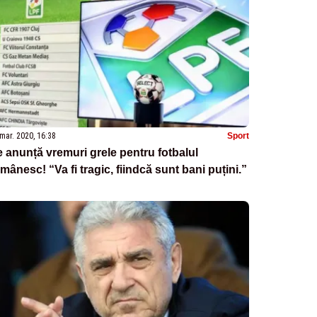
mar. 2020, 16:38
Sport
 anunță vremuri grele pentru fotbalul
mânesc! “Va fi tragic, fiindcă sunt bani puțini.”