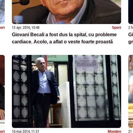
ort
13 apr. 2016, 10:48
Sport
2 f
Giovani Becali a fost dus la spital, cu probleme
Gi
cardiace. Acolo, a aflat o veste foarte proastă
gr
ort
16 mai 2014, 11:31
Monden
21 