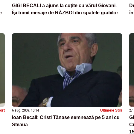
GIGI BECALI a ajuns la cuţite cu vărul Giovani.
D
e
Îşi trimit mesaje de RĂZBOI din spatele gratiilor
în
ort
6 aug. 2009, 10:14
Ultimele Stiri
27 
Ioan Becali: Cristi Tănase semnează pe 5 ani cu
Gi
Steaua
Cu
15