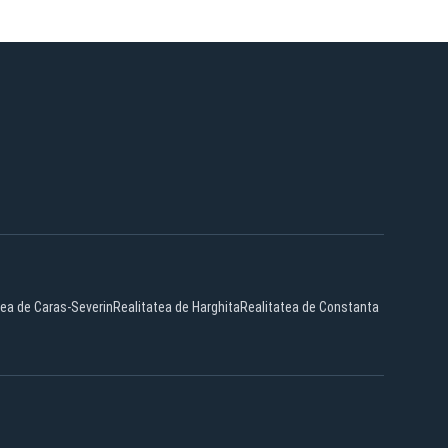
tea de Caras-Severin
Realitatea de Harghita
Realitatea de Constanta
Facebook
YouTube
X
TikTok