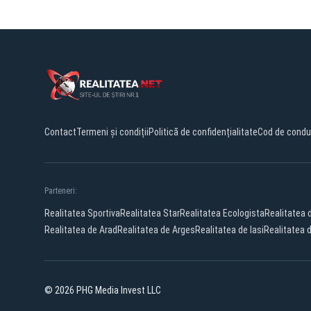
Contact
Termeni și condiții
Politică de confidențialitate
Cod de condu
Parteneri:
Realitatea Sportiva
Realitatea Star
Realitatea Ecologista
Realitatea
Realitatea de Arad
Realitatea de Arges
Realitatea de Iasi
Realitatea 
© 2026 PHG Media Invest LLC