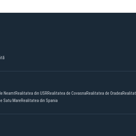
ită
 de Neamt
Realitatea din USR
Realitatea de Covasna
Realitatea de Oradea
Realita
de Satu Mare
Realitatea din Spania