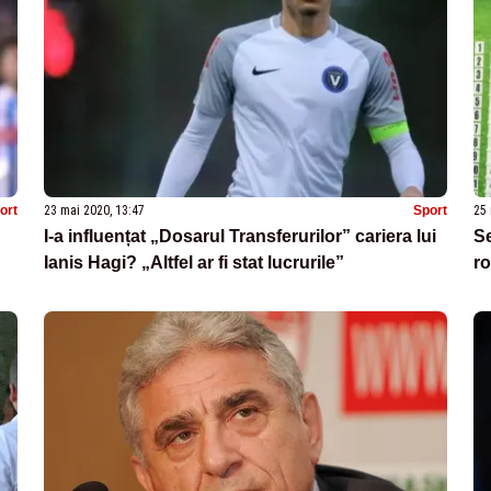
ort
23 mai 2020, 13:47
Sport
25 
I-a influențat „Dosarul Transferurilor” cariera lui
Se
Ianis Hagi? „Altfel ar fi stat lucrurile”
ro