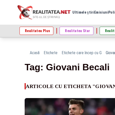
Ultimele știri
Emisiuni
Poli
Realitatea Plus
Realitatea Star
Realit
Acasă
Etichete
Etichete care încep cu G
Giova
Tag: Giovani Becali
ARTICOLE CU ETICHETA "GIOVAN