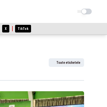
Schimba tema
X
TikTok
Toate etichetele