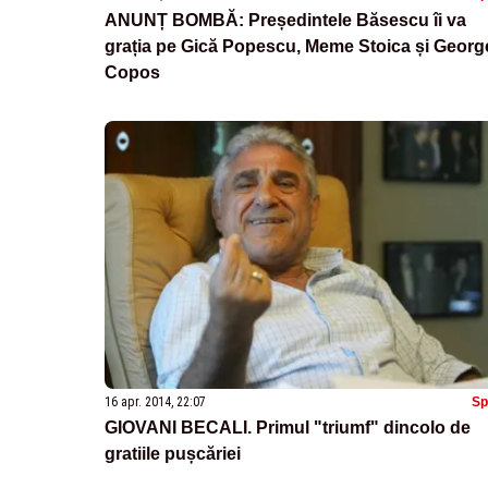
ANUNȚ BOMBĂ: Președintele Băsescu îi va
grația pe Gică Popescu, Meme Stoica și Georg
Copos
16 apr. 2014, 22:07
Sp
GIOVANI BECALI. Primul "triumf" dincolo de
gratiile pușcăriei