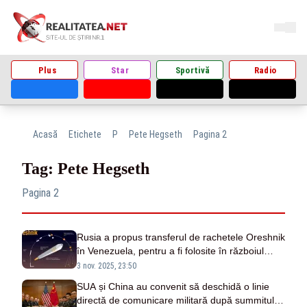
Plus
Star
Sportivă
Radio
Acasă
Etichete
P
Pete Hegseth
Pagina 2
Tag: Pete Hegseth
Pagina 2
Rusia a propus transferul de rachetele Oreshnik
în Venezuela, pentru a fi folosite în războiul
împotriva Statelor Unite
3 nov. 2025, 23:50
SUA și China au convenit să deschidă o linie
directă de comunicare militară după summitul