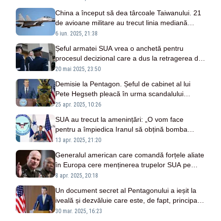
China a început să dea târcoale Taiwanului. 21
de avioane militare au trecut linia mediană
dintre cele două țări
6 iun. 2025, 21:38
Șeful armatei SUA vrea o anchetă pentru
procesul decizional care a dus la retragerea din
Afganistan de sub administrația Biden
20 mai 2025, 23:50
Demisie la Pentagon. Șeful de cabinet al lui
Pete Hegseth pleacă în urma scandalului
mesajelor secrete scăpate în social media
25 apr. 2025, 10:26
SUA au trecut la amenințări: „O vom face
pentru a împiedica Iranul să obțină bomba
nucleară”
13 apr. 2025, 21:20
Generalul american care comandă forțele aliate
în Europa cere menținerea trupelor SUA pe
continent
8 apr. 2025, 20:18
Un document secret al Pentagonului a ieșit la
iveală și dezvăluie care este, de fapt, principalul
inamic al SUA și ce crede despre Rusia
30 mar. 2025, 16:23