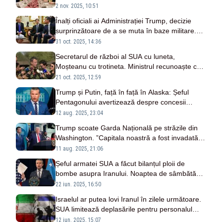
Trump-Xi
2 nov. 2025, 10:51
Înalți oficiali ai Administrației Trump, decizie
surprinzătoare de a se muta în baze militare.
Motivul din spatele deciziei
31 oct. 2025, 14:36
Secretarul de război al SUA cu luneta,
Moșteanu cu trotineta. Ministrul recunoaște că
n-a făcut armata, dar vrea mobilizare
21 oct. 2025, 12:59
Trump și Putin, față în față în Alaska: Șeful
Pentagonului avertizează despre concesii
teritoriale în acordul de pace
12 aug. 2025, 23:04
Trump scoate Garda Națională pe străzile din
Washington. ”Capitala noastră a fost invadată
de bande violente și criminali însetați de sânge”
11 aug. 2025, 21:06
Șeful armatei SUA a făcut bilanțul ploii de
bombe asupra Iranului. Noaptea de sâmbătă
spre duminică a fost un succes ''incredibil și
22 iun. 2025, 16:50
copleșitor''
Israelul ar putea lovi Iranul în zilele următoare.
SUA limitează deplasările pentru personalul
ambasadei la Ierusalim
12 iun. 2025, 15:07