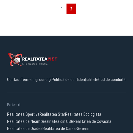
1
2
Contact
Termeni și condiții
Politică de confidențialitate
Cod de conduită
Parteneri:
Realitatea Sportiva
Realitatea Star
Realitatea Ecologista
Realitatea de Neamt
Realitatea din USR
Realitatea de Covasna
Realitatea de Oradea
Realitatea de Caras-Severin