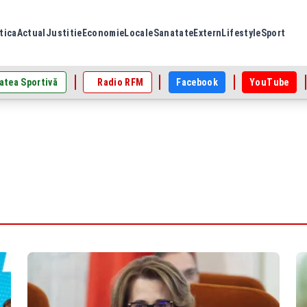
tica
Actual
Justitie
Economie
Locale
Sanatate
Extern
Lifestyle
Sport
atea Sportivă
Radio RFM
Facebook
YouTube