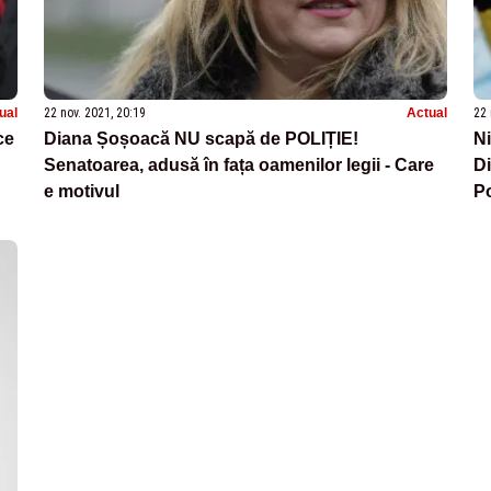
ual
22 nov. 2021, 20:19
Actual
22 
ce
Diana Șoșoacă NU scapă de POLIȚIE!
Ni
Senatoarea, adusă în fața oamenilor legii - Care
Di
e motivul
Po
s