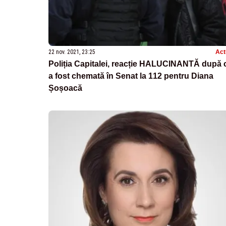
22 nov. 2021, 23:25
Act
Poliția Capitalei, reacție HALUCINANTĂ după 
a fost chemată în Senat la 112 pentru Diana
Șoșoacă