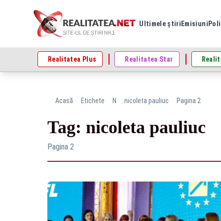
Ultimele știri
Emisiuni
Poli
Realitatea Plus
Realitatea Star
Realit
Acasă
Etichete
N
nicoleta pauliuc
Pagina 2
Tag: nicoleta pauliuc
Pagina 2