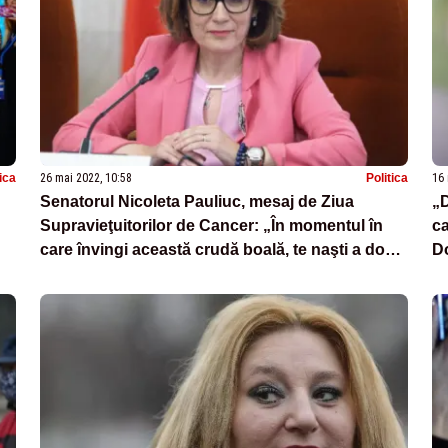
tica
26 mai 2022, 10:58
Politica
16 
Senatorul Nicoleta Pauliuc, mesaj de Ziua
„D
Supravieţuitorilor de Cancer: „În momentul în
ca
care învingi această crudă boală, te naşti a doua
D
oară”