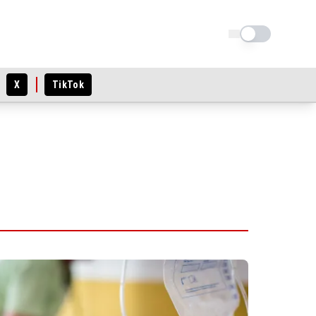
Schimba tema
X
TikTok