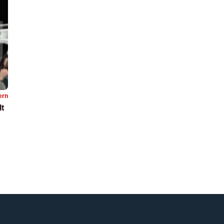
ern
lt