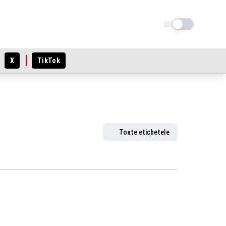
Schimba tema
X
TikTok
Toate etichetele