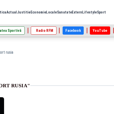
tica
Actual
Justitie
Economie
Locale
Sanatate
Extern
Lifestyle
Sport
atea Sportivă
Radio RFM
Facebook
YouTube
ort rusia
ORT RUSIA"