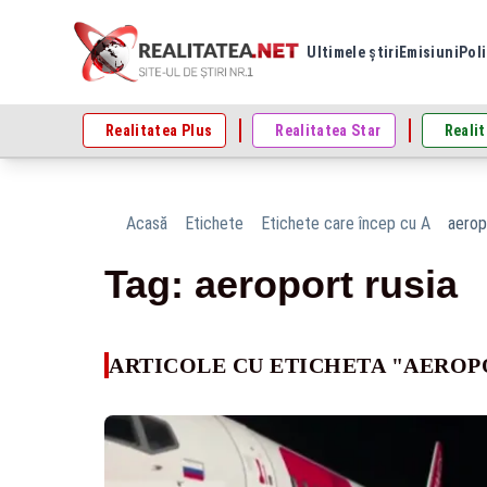
Ultimele știri
Emisiuni
Poli
Realitatea Plus
Realitatea Star
Realit
Acasă
Etichete
Etichete care încep cu A
aerop
Tag: aeroport rusia
ARTICOLE CU ETICHETA "AEROP