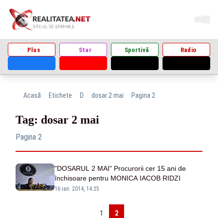
Plus
Star
Sportivă
Radio
Acasă
Etichete
D
dosar 2 mai
Pagina 2
Tag: dosar 2 mai
Pagina 2
"DOSARUL 2 MAI" Procurorii cer 15 ani de
închisoare pentru MONICA IACOB RIDZI
16 ian. 2014, 14:25
1
2