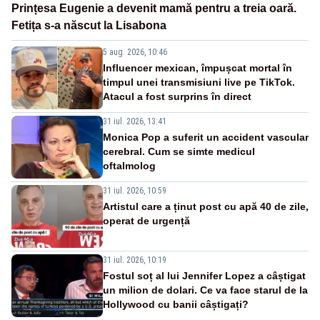
Prințesa Eugenie a devenit mamă pentru a treia oară.
Fetița s-a născut la Lisabona
5 aug. 2026, 10:46
Influencer mexican, împușcat mortal în
timpul unei transmisiuni live pe TikTok.
Atacul a fost surprins în direct
31 iul. 2026, 13:41
Monica Pop a suferit un accident vascular
cerebral. Cum se simte medicul
oftalmolog
31 iul. 2026, 10:59
Artistul care a ținut post cu apă 40 de zile,
operat de urgență
31 iul. 2026, 10:19
Fostul soț al lui Jennifer Lopez a câștigat
un milion de dolari. Ce va face starul de la
Hollywood cu banii câștigați?