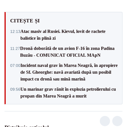
CITEȘTE ȘI
Atac masiv al Rusiei. Kievul, lovit de rachete
12:13
balistice în plină zi
Dronă doborâtă de un avion F‑16 în zona Padina
11:27
Buzău - COMUNICAT OFICIAL MApN
Incident naval grav în Marea Neagră, în apropiere
07:00
de Sf. Gheorghe: navă avariată după un posibil
impact cu dronă sau mină marină
Un marinar grav rănit în explozia petrolierului cu
09:56
propan din Marea Neagră a murit