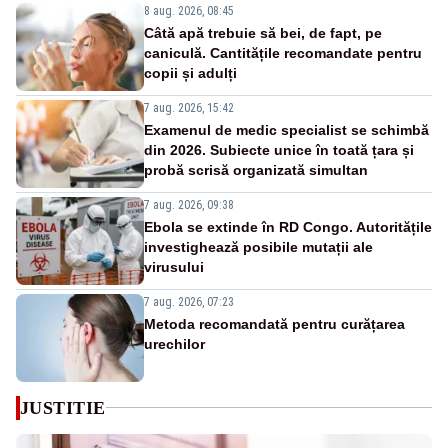
8 aug. 2026, 08:45
Câtă apă trebuie să bei, de fapt, pe
caniculă. Cantitățile recomandate pentru
copii și adulți
7 aug. 2026, 15:42
Examenul de medic specialist se schimbă
din 2026. Subiecte unice în toată țara și
probă scrisă organizată simultan
7 aug. 2026, 09:38
Ebola se extinde în RD Congo. Autoritățile
investighează posibile mutații ale
virusului
7 aug. 2026, 07:23
Metoda recomandată pentru curățarea
urechilor
JUSTITIE