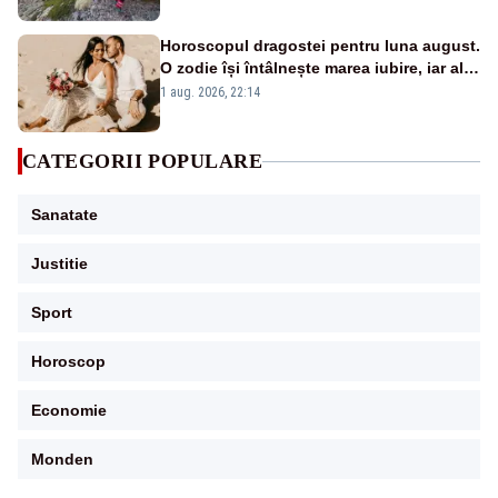
Horoscopul dragostei pentru luna august.
O zodie își întâlnește marea iubire, iar alta
pune capăt unei relații
1 aug. 2026, 22:14
CATEGORII POPULARE
Sanatate
Justitie
Sport
Horoscop
Economie
Monden