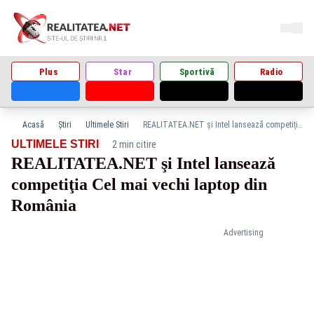
Plus
Star
Sportivă
Radio
Acasă
Știri
Ultimele Stiri
REALITATEA.NET şi Intel lansează competiţia Cel mai vechi laptop din România
·
ULTIMELE STIRI
2 min citire
REALITATEA.NET şi Intel lansează
competiţia Cel mai vechi laptop din
România
Advertising