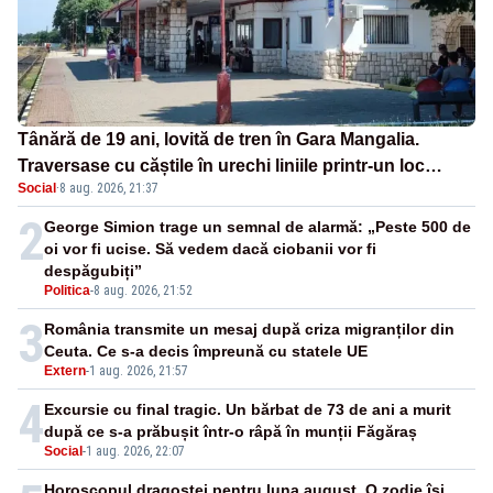
Tânără de 19 ani, lovită de tren în Gara Mangalia.
Traversase cu căștile în urechi liniile printr-un loc
Social
·
8 aug. 2026, 21:37
nepermis
2
George Simion trage un semnal de alarmă: „Peste 500 de
oi vor fi ucise. Să vedem dacă ciobanii vor fi
despăgubiți”
Politica
-
8 aug. 2026, 21:52
3
România transmite un mesaj după criza migranților din
Ceuta. Ce s-a decis împreună cu statele UE
Extern
-
1 aug. 2026, 21:57
4
Excursie cu final tragic. Un bărbat de 73 de ani a murit
după ce s-a prăbușit într-o râpă în munții Făgăraș
Social
-
1 aug. 2026, 22:07
Horoscopul dragostei pentru luna august. O zodie își