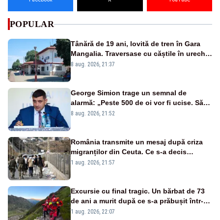
POPULAR
Tânără de 19 ani, lovită de tren în Gara
Mangalia. Traversase cu căștile în urechi
liniile printr-un loc nepermis
8 aug. 2026, 21:37
George Simion trage un semnal de
alarmă: „Peste 500 de oi vor fi ucise. Să
vedem dacă ciobanii vor fi despăgubiți”
8 aug. 2026, 21:52
România transmite un mesaj după criza
migranților din Ceuta. Ce s-a decis
împreună cu statele UE
1 aug. 2026, 21:57
Excursie cu final tragic. Un bărbat de 73
de ani a murit după ce s-a prăbușit într-o
râpă în munții Făgăraș
1 aug. 2026, 22:07