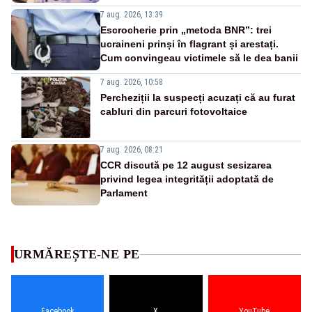
7 aug. 2026, 13:39
Escrocherie prin „metoda BNR”: trei
ucraineni prinși în flagrant și arestați.
Cum convingeau victimele să le dea banii
7 aug. 2026, 10:58
Percheziții la suspecți acuzați că au furat
cabluri din parcuri fotovoltaice
7 aug. 2026, 08:21
CCR discută pe 12 august sesizarea
privind legea integrității adoptată de
Parlament
URMĂREȘTE-NE PE
Facebook
X
YouTube