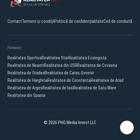
Contact
Termeni și condiții
Politică de confidențialitate
Cod de conduită
Parteneri:
Realitatea Sportiva
Realitatea Star
Realitatea Ecologista
Realitatea de Neamt
Realitatea din USR
Realitatea de Covasna
Realitatea de Oradea
Realitatea de Caras-Severin
Realitatea de Harghita
Realitatea de Constanta
Realitatea de Arad
Realitatea de Arges
Realitatea de Iasi
Realitatea de Satu Mare
Realitatea din Spania
© 2026 PHG Media Invest LLC
Facebook
YouTube
X
TikTok