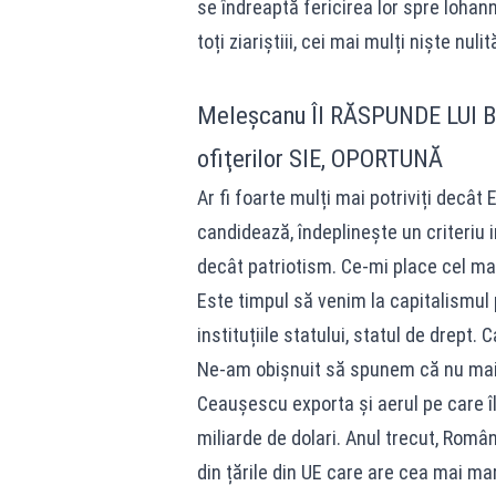
se îndreaptă fericirea lor spre Iohanni
toți ziariștiii, cei mai mulți niște nu
Meleşcanu ÎI RĂSPUNDE LUI BĂS
ofiţerilor SIE, OPORTUNĂ
Ar fi foarte mulți mai potriviți decât
candidează, îndeplinește un criteriu 
decât patriotism. Ce-mi place cel mai
Este timpul să venim la capitalismul
instituțiile statului, statul de drept. 
Ne-am obișnuit să spunem că nu mai 
Ceaușescu exporta și aerul pe care îl 
miliarde de dolari. Anul trecut, Româ
din țările din UE care are cea mai ma