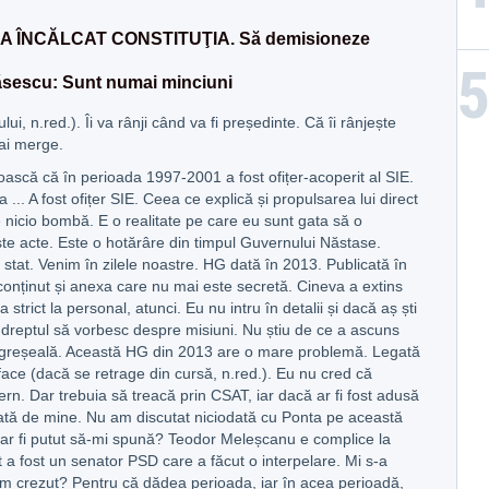
 A ÎNCĂLCAT CONSTITUŢIA. Să demisioneze
Băsescu: Sunt numai minciuni
tului, n.red.). Îi va rânji când va fi președinte. Că îi rânjește
ai merge.
oască că în perioada 1997-2001 a fost ofițer-acoperit al SIE.
a ... A fost ofițer SIE. Ceea ce explică și propulsarea lui direct
 nicio bombă. E o realitate pe care eu sunt gata să o
e acte. Este o hotărâre din timpul Guvernului Năstase.
stat. Venim în zilele noastre. HG dată în 2013. Publicată în
 conținut și anexa care nu mai este secretă. Cineva a extins
 strict la personal, atunci. Eu nu intru în detalii și dacă aș ști
 dreptul să vorbesc despre misiuni. Nu știu de ce a ascuns
 greșeală. Această HG din 2013 are o mare problemă. Legată
face (dacă se retrage din cursă, n.red.). Eu nu cred că
rn. Dar trebuia să treacă prin CSAT, iar dacă ar fi fost adusă
odată de mine. Nu am discutat niciodată cu Ponta pe această
ar fi putut să-mi spună? Teodor Meleșcanu e complice la
 a fost un senator PSD care a făcut o interpelare. Mi s-a
am crezut? Pentru că dădea perioada, iar în acea perioadă,