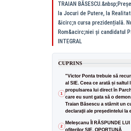
TRAIAN BĂSESCU.&nbsp;Președin
la Jocuri de Putere, la Realita
&icirc;n cursa prezidențială.
Rom&acirc;niei și candidatul P
INTEGRAL
CUPRINS
"Victor Ponta trebuie să recun
al SIE. Ceea ce arată și saltul l
propulsarea lui direct în Parc
1
care eu sunt gata să o demonst
Traian Băsescu a stârnit un c
declaraţii ale preşedintelui la
Meleşcanu ÎI RĂSPUNDE LUI B
2
ofiţerilor SIE, OPORTUNĂ