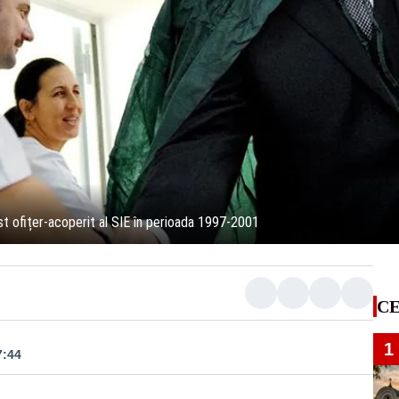
fițer-acoperit al SIE în perioada 1997-2001
CE
1
7:44