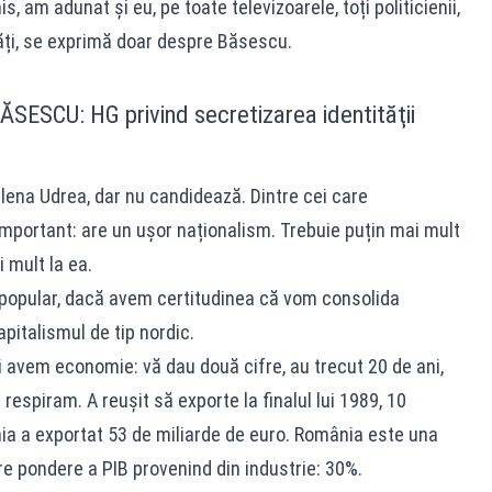
s, am adunat și eu, pe toate televizoarele, toți politicienii,
lități, se exprimă doar despre Băsescu.
ESCU: HG privind secretizarea identităţii
 Elena Udrea, dar nu candidează. Dintre cei care
important: are un ușor naționalism. Trebuie puțin mai mult
 mult la ea.
 popular, dacă avem certitudinea că vom consolida
Capitalismul de tip nordic.
avem economie: vă dau două cifre, au trecut 20 de ani,
respiram. A reușit să exporte la finalul lui 1989, 10
nia a exportat 53 de miliarde de euro. România este una
re pondere a PIB provenind din industrie: 30%.