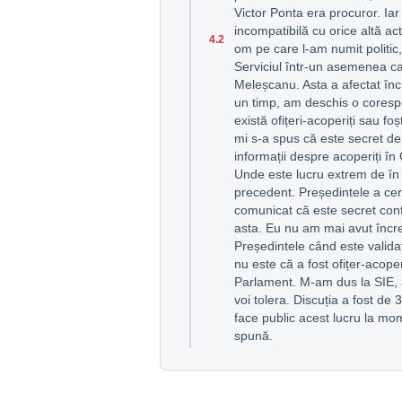
Victor Ponta era procuror. Iar
incompatibilă cu orice altă acti
4.2
om pe care l-am numit politic
Serviciul într-un asemenea ca
Meleșcanu. Asta a afectat în
un timp, am deschis o coresp
există ofițeri-acoperiți sau fo
mi s-a spus că este secret de 
informații despre acoperiți în
Unde este lucru extrem de în
precedent. Președintele a ceru
comunicat că este secret con
asta. Eu nu am mai avut încre
Președintele când este validat,
nu este că a fost ofițer-acoperi
Parlament. M-am dus la SIE, a
voi tolera. Discuția a fost de
face public acest lucru la mom
spună.