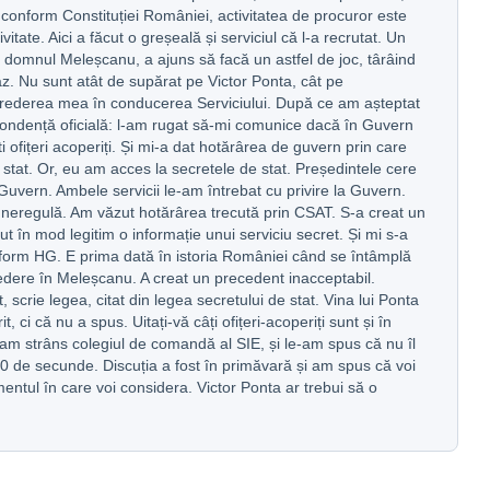
 conform Constituției României, activitatea de procuror este
vitate. Aici a făcut o greșeală și serviciul că l-a recrutat. Un
, domnul Meleșcanu, a ajuns să facă un astfel de joc, târâind
z. Nu sunt atât de supărat pe Victor Ponta, cât pe
crederea mea în conducerea Serviciului. După ce am așteptat
ondență oficială: l-am rugat să-mi comunice dacă în Guvern
ști ofițeri acoperiți. Și mi-a dat hotărârea de guvern prin care
stat. Or, eu am acces la secretele de stat. Președintele cere
 Guvern. Ambele servicii le-am întrebat cu privire la Guvern.
 neregulă. Am văzut hotărârea trecută prin CSAT. S-a creat un
t în mod legitim o informație unui serviciu secret. Și mi s-a
form HG. E prima dată în istoria României când se întâmplă
dere în Meleșcanu. A creat un precedent inacceptabil.
 scrie legea, citat din legea secretului de stat. Vina lui Ponta
t, ci că nu a spus. Uitați-vă câți ofițeri-acoperiți sunt și în
m strâns colegiul de comandă al SIE, și le-am spus că nu îl
 30 de secunde. Discuția a fost în primăvară și am spus că voi
entul în care voi considera. Victor Ponta ar trebui să o