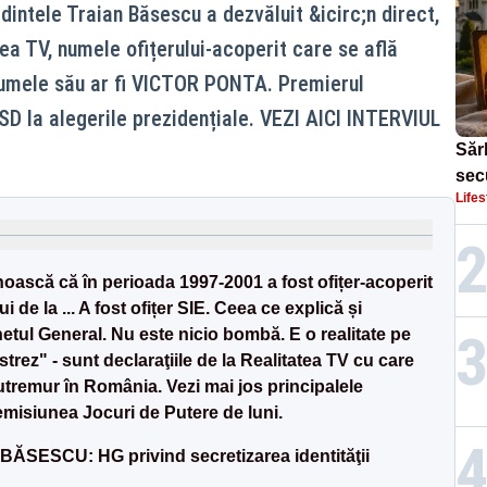
tele Traian Băsescu a dezvăluit &icirc;n direct,
tea TV, numele ofițerului-acoperit care se află
 Numele său ar fi VICTOR PONTA. Premierul
SD la alegerile prezidențiale. VEZI AICI INTERVIUL
Sărb
sec
Lifes
Dom
oască că în perioada 1997-2001 a fost ofițer-acoperit
ui de la ... A fost ofițer SIE. Ceea ce explică și
hetul General. Nu este nicio bombă. E o realitate pe
rez" - sunt declaraţiile de la Realitatea TV cu care
utremur în România. Vezi mai jos principalele
 emisiunea Jocuri de Putere de luni.
ĂSESCU: HG privind secretizarea identităţii