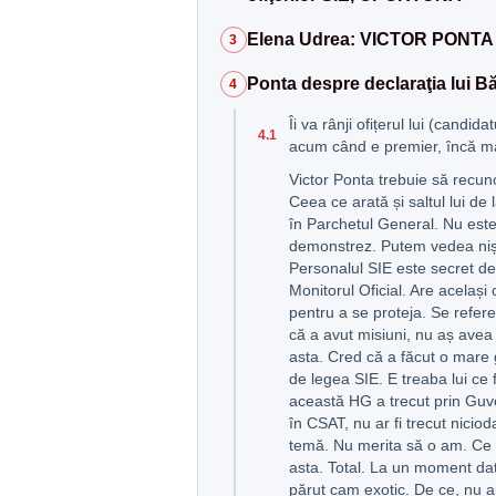
Elena Udrea: VICTOR PONTA
3
Ponta despre declaraţia lui 
4
Îi va rânji ofițerul lui (candida
4.1
acum când e premier, încă m
Victor Ponta trebuie să recun
Ceea ce arată și saltul lui de l
în Parchetul General. Nu este
demonstrez. Putem vedea nișt
Personalul SIE este secret de 
Monitorul Oficial. Are același
pentru a se proteja. Se referea
că a avut misiuni, nu aș avea
asta. Cred că a făcut o mare
de legea SIE. E treaba lui ce 
această HG a trecut prin Guve
în CSAT, nu ar fi trecut nici
temă. Nu merita să o am. Ce 
asta. Total. La un moment dat
părut cam exotic. De ce, nu 