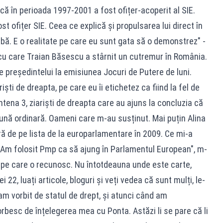
ă în perioada 1997-2001 a fost ofițer-acoperit al SIE.
fost ofițer SIE. Ceea ce explică și propulsarea lui direct în
bă. E o realitate pe care eu sunt gata să o demonstrez" -
 cu care Traian Băsescu a stârnit un cutremur în România.
le preşedintelui la emisiunea Jocuri de Putere de luni.
ti de dreapta, pe care eu îi etichetez ca fiind la fel de
ntena 3, ziariști de dreapta care au ajuns la concluzia că
ună ordinară. Oameni care m-au susținut. Mai puțin Alina
ă de pe lista de la europarlamentare în 2009. Ce mi-a
: Am folosit Pmp ca să ajung în Parlamentul European", m-
 pe care o recunosc. Nu întotdeauna unde este carte,
i 22, luați articole, bloguri și veți vedea că sunt mulți, le-
m vorbit de statul de drept, și atunci când am
besc de înțelegerea mea cu Ponta. Astăzi li se pare că li