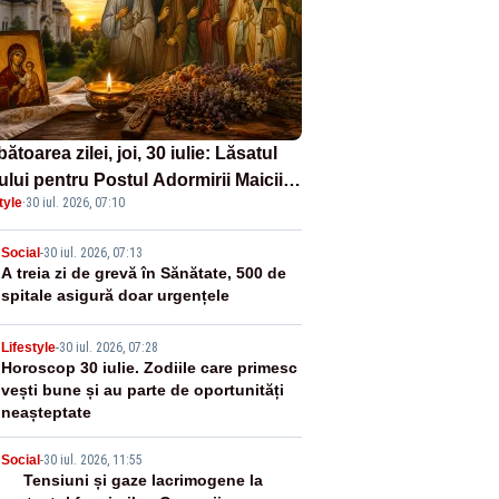
ătoarea zilei, joi, 30 iulie: Lăsatul
ului pentru Postul Adormirii Maicii
tyle
·
30 iul. 2026, 07:10
nului și Sfântul Valentin
2
Social
-
30 iul. 2026, 07:13
A treia zi de grevă în Sănătate, 500 de
spitale asigură doar urgențele
3
Lifestyle
-
30 iul. 2026, 07:28
Horoscop 30 iulie. Zodiile care primesc
vești bune și au parte de oportunități
neașteptate
4
Social
-
30 iul. 2026, 11:55
Tensiuni și gaze lacrimogene la