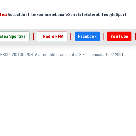
tica
Actual
Justitie
Economie
Locale
Sanatate
Extern
Lifestyle
Sport
atea Sportivă
Radio RFM
Facebook
YouTube
SCU: VICTOR PONTA a fost ofițer-acoperit al SIE în perioada 1997-2001