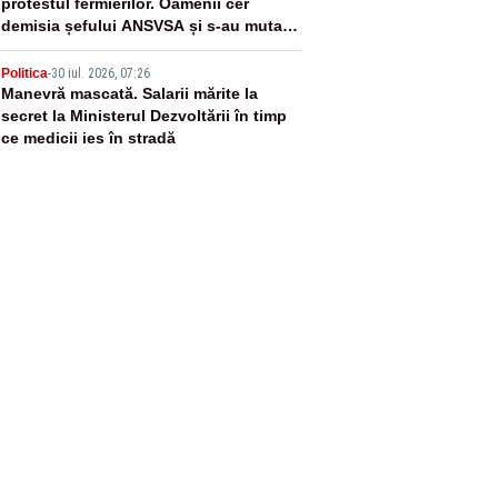
protestul fermierilor. Oamenii cer
demisia șefului ANSVSA și s-au mutat
în Piața Victoria– LIVE TEXT
5
Politica
-
30 iul. 2026, 07:26
Manevră mascată. Salarii mărite la
secret la Ministerul Dezvoltării în timp
ce medicii ies în stradă