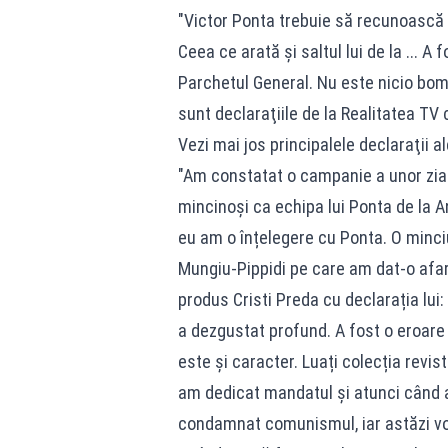
"Victor Ponta trebuie să recunoască c
Ceea ce arată și saltul lui de la ... A 
Parchetul General. Nu este nicio bom
sunt declaraţiile de la Realitatea TV
Vezi mai jos principalele declaraţii a
"Am constatat o campanie a unor ziariș
mincinoși ca echipa lui Ponta de la A
eu am o înțelegere cu Ponta. O minci
Mungiu-Pippidi pe care am dat-o afar
produs Cristi Preda cu declarația lui
a dezgustat profund. A fost o eroare
este și caracter. Luați colecția reviste
am dedicat mandatul și atunci când a
condamnat comunismul, iar astăzi vor