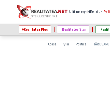
Ultimele știri
Emisiuni
Poli
Realitatea Plus
Realitatea Star
Realit
Acasă
Știri
Politica
TĂRICEANU i