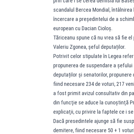
prin care i se cerea demisia lui Băse
scandalul Bercea Mondial, întâlnirea
încercare a președintelui de a schi
european cu Dacian Cioloș.
Tăriceanu spune că nu vrea să fie el p
Valeriu Zgonea, șeful deputaților.
Potrivit celor stipulate în Legea refe
propunerea de suspendare a șefului st
deputaților și senatorilor, propunere c
fiind necesare 234 de voturi, 217 veni
a fost primit avizul consultativ din 
din funcţie se aduce la cunoştinţă Pr
explicaţii, cu privire la faptele ce i s
Dacă presedintele ajunge să fie susp
demitere, fiind necesare 50 + 1 voturi