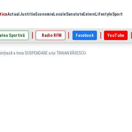
tica
Actual
Justitie
Economie
Locale
Sanatate
Extern
Lifestyle
Sport
atea Sportivă
Radio RFM
Facebook
YouTube
nițiază a treia SUSPENDARE a lui TRAIAN BĂSESCU