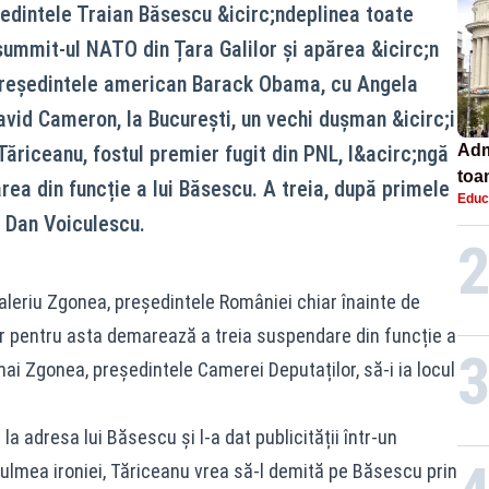
ședintele Traian Băsescu &icirc;ndeplinea toate
summit-ul NATO din Țara Galilor și apărea &icirc;n
 președintele american Barack Obama, cu Angela
avid Cameron, la București, un vechi dușman &icirc;i
ăriceanu, fostul premier fugit din PNL, l&acirc;ngă
Adm
toa
rea din funcție a lui Băsescu. A treia, după primele
Educ
lice
 Dan Voiculescu.
aleriu Zgonea, președintele României chiar înainte de
Iar pentru asta demarează a treia suspendare din funcție a
 Zgonea, președintele Camerei Deputaților, să-i ia locul
 la adresa lui Băsescu și l-a dat publicității într-un
ulmea ironiei, Tăriceanu vrea să-l demită pe Băsescu prin