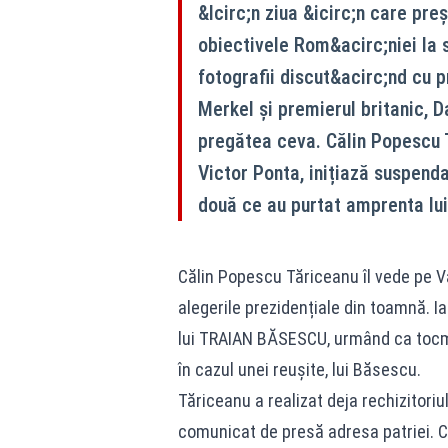
&Icirc;n ziua &icirc;n care pre
obiectivele Rom&acirc;niei la 
fotografii discut&acirc;nd cu
Merkel și premierul britanic, D
pregătea ceva. Călin Popescu T
Victor Ponta, inițiază suspenda
două ce au purtat amprenta lui
Călin Popescu Tăriceanu îl vede pe V
alegerile prezidențiale din toamnă. 
lui TRAIAN BĂSESCU, urmând ca tocmai
în cazul unei reușite, lui Băsescu.
Tăriceanu a realizat deja rechizitoriul
comunicat de presă adresa patriei. C