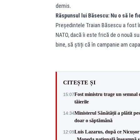
demis.
Răspunsul lui Băsescu: Nu o să le fi
Președintele Traian Băsescu a fost î
NATO, dacă îi este frică de o nouă sus
bine, să știți că în campanie am capa
CITEȘTE ȘI
Fost ministru trage un semnal 
15:07
tăierile
Ministerul Sănătății a plătit pe
14:34
doar o săptămână
Luis Lazarus, după ce Nicușor 
12:09
„Moneda națională înseamnă s