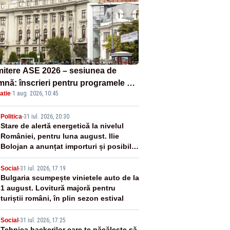
itere ASE 2026 – sesiunea de
mnă: înscrieri pentru programele de
atie
·
1 aug. 2026, 10:45
nță, masterat și doctorat
2
Politica
-
31 iul. 2026, 20:30
Stare de alertă energetică la nivelul
României, pentru luna august. Ilie
Bolojan a anunțat importuri și posibile
restricții – VIDEO
3
Social
-
31 iul. 2026, 17:19
Bulgaria scumpește vinietele auto de la
1 august. Lovitură majoră pentru
turiștii români, în plin sezon estival
Social
-
31 iul. 2026, 17:25
Tehnica hackerilor care te păcălește să