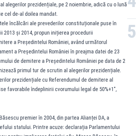
al alegerilor prezidențiale, pe 2 noiembrie, adică cu o lună
ie cel de-al doilea mandat.
le încălcări ale prevederilor constituționale puse în
i 2013 și 2014, propun inițierea procedurii
itere a Președintelui României, având următorul
ament a Președintelui României în preajma datei de 23
mului de demitere a Președintelui României pe data de 2
izează primul tur de scrutin al alegerilor prezidențiale.
gerilor prezidențiale cu Referendumul de demitere al
e favorabile îndeplinirii cvorumului legal de 50%+1",
ăsescu premier în 2004, din partea Alianței DA, a
șefului statului. Printre acuze: declarația Parlamentului