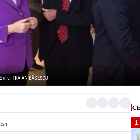
E a lui TRAIAN BĂSESCU
CE
1
1:24