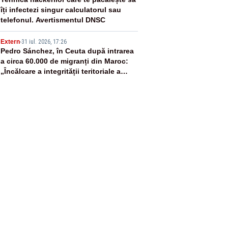
4
îți infectezi singur calculatorul sau
telefonul. Avertismentul DNSC
5
Extern
-
31 iul. 2026, 17:26
Pedro Sánchez, în Ceuta după intrarea
a circa 60.000 de migranți din Maroc:
„Încălcare a integrității teritoriale a
Spaniei”