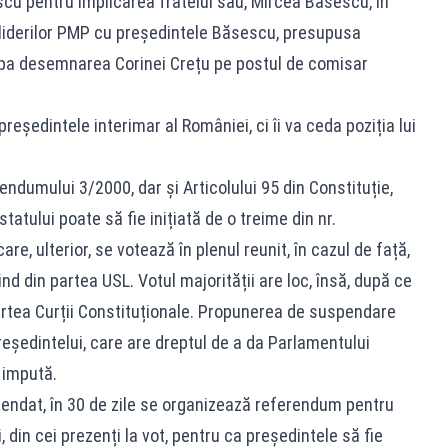
scu pentru implicarea fratelui său, Mircea Băsescu, în
 liderilor PMP cu președintele Băsescu, presupusa
mba desemnarea Corinei Crețu pe postul de comisar
reședintele interimar al României, ci îi va ceda poziția lui
rendumului 3/2000, dar și Articolului 95 din Constituție,
atului poate să fie inițiată de o treime din nr.
are, ulterior, se votează în plenul reunit, în cazul de față,
nd din partea USL. Votul majorității are loc, însă, după ce
partea Curții Constituționale. Propunerea de suspendare
eşedintelui, care are dreptul de a da Parlamentului
e impută.
endat, în 30 de zile se organizează referendum pentru
, din cei prezenți la vot, pentru ca președintele să fie