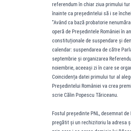
referendum în chiar ziua primului tur 
înainte ca președintelui să i se înche
"Având ca bază probatorie nenumărate
operă de Președintele României în ani
constituționale de suspendare și dem
calendar: suspendarea de către Parl
septembrie și organizarea Referendu
noiembrie, aceeași zi în care se organ
Coincidența datei primului tur al ale
Președintelui României va crea premis
scrie Călin Popescu Tăriceanu.
Fostul președinte PNL, desemnat de B
pregătit și un rechizitoriu la adresa 