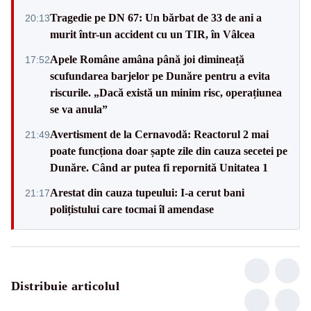
Tragedie pe DN 67: Un bărbat de 33 de ani a
20:13
murit într-un accident cu un TIR, în Vâlcea
Apele Române amâna până joi dimineață
17:52
scufundarea barjelor pe Dunăre pentru a evita
riscurile. „Dacă există un minim risc, operațiunea
se va anula”
Avertisment de la Cernavodă: Reactorul 2 mai
21:49
poate funcționa doar șapte zile din cauza secetei pe
Dunăre. Când ar putea fi repornită Unitatea 1
Arestat din cauza tupeului: I-a cerut bani
21:17
polițistului care tocmai îl amendase
Distribuie articolul