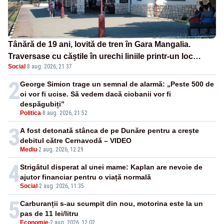
Tânără de 19 ani, lovită de tren în Gara Mangalia.
Traversase cu căștile în urechi liniile printr-un loc
Social
·
8 aug. 2026, 21:37
nepermis
2
George Simion trage un semnal de alarmă: „Peste 500 de
oi vor fi ucise. Să vedem dacă ciobanii vor fi
despăgubiți”
Politica
-
8 aug. 2026, 21:52
3
A fost detonată stânca de pe Dunăre pentru a crește
debitul către Cernavodă – VIDEO
Mediu
-
2 aug. 2026, 12:29
4
Strigătul disperat al unei mame: Kaplan are nevoie de
ajutor financiar pentru o viață normală
Social
-
2 aug. 2026, 11:35
5
Carburanții s-au scumpit din nou, motorina este la un
pas de 11 lei/litru
Economie
-
2 aug. 2026, 12:02