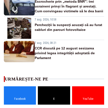
Escrocherie prin „metoda BNR”: trei
ucraineni prinși în flagrant și arestați.
Cum convingeau victimele să le dea banii
7 aug. 2026, 10:58
Percheziții la suspecți acuzați că au furat
cabluri din parcuri fotovoltaice
7 aug. 2026, 08:21
CCR discută pe 12 august sesizarea
privind legea integrității adoptată de
Parlament
URMĂREȘTE-NE PE
Facebook
X
YouTube