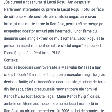
„De curând a fost furat și Lacul Roșu. Am despus în
Parlament interpelare cu privire la Lacul Roșu. Totul se face
de către serviciile sectrete ale statului ungar, care și-au
înființat mai multe firme în România, pentru că se merge pe
acoperirea acestor acțiuni prin intermediul unor firme cu
denumiri care ating extrem de mult românii. Lacul Roșu este
preluat în acest moment de către statul ungar”, a precizat
Diana Șoșoacă la Realitatea PLUS.
Context:
Cazul retrocedării controversate a Masivului Retezat a luat
sfârșit. După 13 ani de la începerea procesului, magistrații au
decis, definitiv, că retrocedările unor suprafețe uriașe de teren
din Retezat, către presupusele moștenitoare ale familiei
Kendeffy, au fost făcute ilegal. Maria Kendeffy și fiica sa,
ambele cetățene austriece, care nu au locuit niciodată în
România, au obținut pe nedrept, în 2006, titluri de proprietate