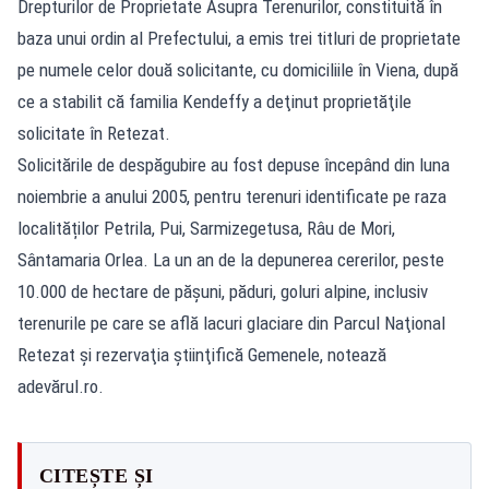
Drepturilor de Proprietate Asupra Terenurilor, constituită în
baza unui ordin al Prefectului, a emis trei titluri de proprietate
pe numele celor două solicitante, cu domiciliile în Viena, după
ce a stabilit că familia Kendeffy a deţinut proprietăţile
solicitate în Retezat.
Solicitările de despăgubire au fost depuse începând din luna
noiembrie a anului 2005, pentru terenuri identificate pe raza
localităților Petrila, Pui, Sarmizegetusa, Râu de Mori,
Sântamaria Orlea. La un an de la depunerea cererilor, peste
10.000 de hectare de păşuni, păduri, goluri alpine, inclusiv
terenurile pe care se află lacuri glaciare din Parcul Naţional
Retezat şi rezervaţia ştiinţifică Gemenele, notează
adevărul.ro.
CITEȘTE ȘI