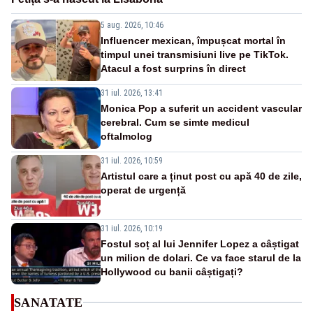
5 aug. 2026, 10:46
Influencer mexican, împușcat mortal în
timpul unei transmisiuni live pe TikTok.
Atacul a fost surprins în direct
31 iul. 2026, 13:41
Monica Pop a suferit un accident vascular
cerebral. Cum se simte medicul
oftalmolog
31 iul. 2026, 10:59
Artistul care a ținut post cu apă 40 de zile,
operat de urgență
31 iul. 2026, 10:19
Fostul soț al lui Jennifer Lopez a câștigat
un milion de dolari. Ce va face starul de la
Hollywood cu banii câștigați?
SANATATE