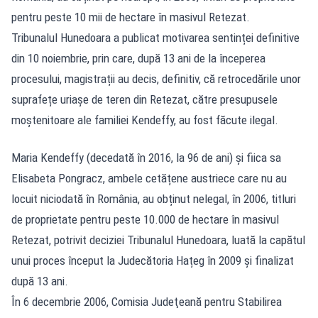
pentru peste 10 mii de hectare în masivul Retezat.
Tribunalul Hunedoara a publicat motivarea sentinței definitive
din 10 noiembrie, prin care, după 13 ani de la începerea
procesului, magistrații au decis, definitiv, că retrocedările unor
suprafețe uriașe de teren din Retezat, către presupusele
moștenitoare ale familiei Kendeffy, au fost făcute ilegal.
Maria Kendeffy (decedată în 2016, la 96 de ani) și fiica sa
Elisabeta Pongracz, ambele cetățene austriece care nu au
locuit niciodată în România, au obținut nelegal, în 2006, titluri
de proprietate pentru peste 10.000 de hectare în masivul
Retezat, potrivit deciziei Tribunalul Hunedoara, luată la capătul
unui proces început la Judecătoria Hațeg în 2009 și finalizat
după 13 ani.
În 6 decembrie 2006, Comisia Judeţeană pentru Stabilirea