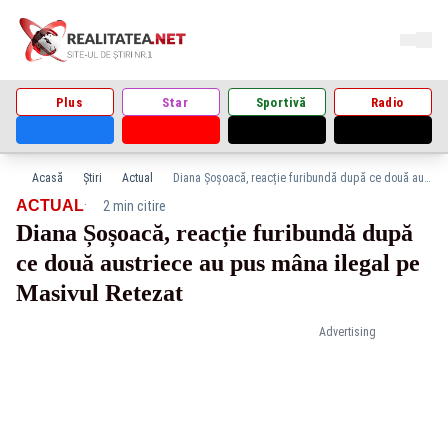
Plus
Star
Sportivă
Radio
Acasă
Știri
Actual
Diana Șoșoacă, reacție furibundă după ce două austriece au pus mâna ilegal pe Masivul Retezat
·
ACTUAL
2 min citire
Diana Șoșoacă, reacție furibundă după
ce două austriece au pus mâna ilegal pe
Masivul Retezat
Advertising