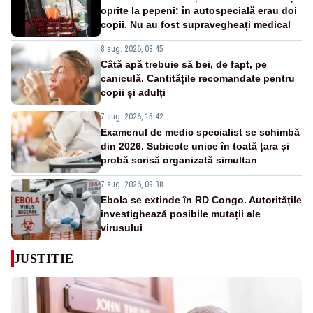
oprite la pepeni: în autospecială erau doi
copii. Nu au fost supravegheați medical
8 aug. 2026, 08:45
Câtă apă trebuie să bei, de fapt, pe
caniculă. Cantitățile recomandate pentru
copii și adulți
7 aug. 2026, 15:42
Examenul de medic specialist se schimbă
din 2026. Subiecte unice în toată țara și
probă scrisă organizată simultan
7 aug. 2026, 09:38
Ebola se extinde în RD Congo. Autoritățile
investighează posibile mutații ale
virusului
JUSTITIE