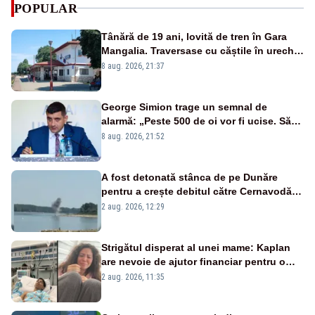
POPULAR
Tânără de 19 ani, lovită de tren în Gara
Mangalia. Traversase cu căștile în urechi
liniile printr-un loc nepermis
8 aug. 2026, 21:37
George Simion trage un semnal de
alarmă: „Peste 500 de oi vor fi ucise. Să
vedem dacă ciobanii vor fi despăgubiți”
8 aug. 2026, 21:52
A fost detonată stânca de pe Dunăre
pentru a crește debitul către Cernavodă –
VIDEO
2 aug. 2026, 12:29
Strigătul disperat al unei mame: Kaplan
are nevoie de ajutor financiar pentru o
viață normală
2 aug. 2026, 11:35